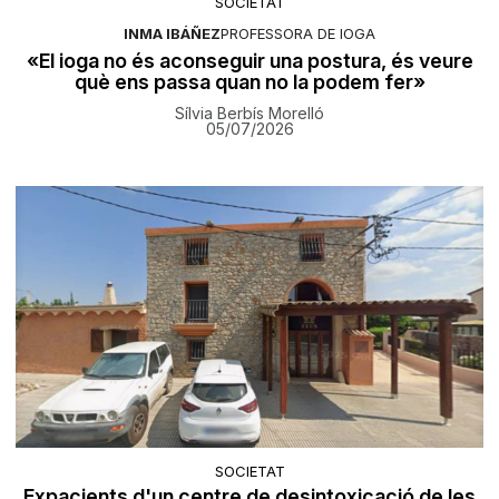
SOCIETAT
INMA IBÁÑEZ
PROFESSORA DE IOGA
«El ioga no és aconseguir una postura, és veure
què ens passa quan no la podem fer»
Sílvia Berbís Morelló
05/07/2026
SOCIETAT
Expacients d'un centre de desintoxicació de les