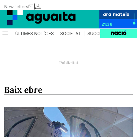
|
Newsletters
ara mateix
21:38
ÚLTIMES NOTÍCIES
SOCIETAT
SUCCESSOS
AGEND
baix ebre