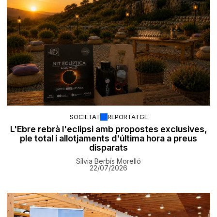
SOCIETAT
REPORTATGE
L'Ebre rebrà l'eclipsi amb propostes exclusives,
ple total i allotjaments d'última hora a preus
disparats
Sílvia Berbís Morelló
22/07/2026