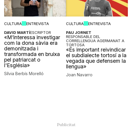
CULTURA
ENTREVISTA
CULTURA
ENTREVISTA
DAVID MARTÍ
ESCRIPTOR
PAU JORNET
«M’interessa investigar
RESPONSABLE DEL
CORRELLENGUA AGERMANAT A
com la dona sàvia era
TORTOSA
demonitzada i
«És important reivindicar
transformada en bruixa
el subdialecte tortosí a la
pel patriarcat o
vegada que defensem la
l'Església»
llengua»
Sílvia Berbís Morelló
Joan Navarro