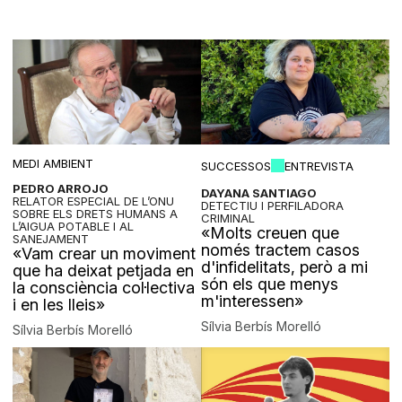
MEDI AMBIENT
SUCCESSOS
ENTREVISTA
PEDRO ARROJO
DAYANA SANTIAGO
RELATOR ESPECIAL DE L’ONU
DETECTIU I PERFILADORA
SOBRE ELS DRETS HUMANS A
CRIMINAL
L’AIGUA POTABLE I AL
«Molts creuen que
SANEJAMENT
només tractem casos
«Vam crear un moviment
d'infidelitats, però a mi
que ha deixat petjada en
són els que menys
la consciència col·lectiva
m'interessen»
i en les lleis»
Sílvia Berbís Morelló
Sílvia Berbís Morelló