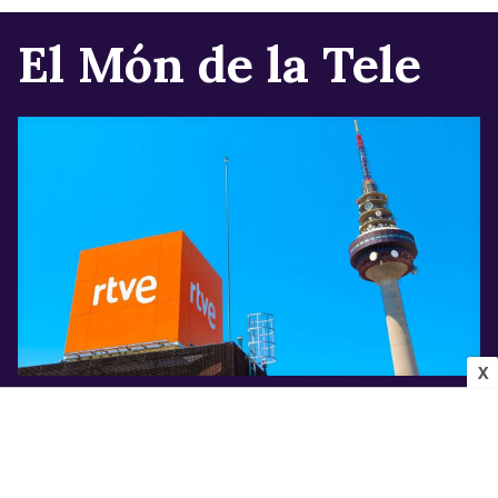
El Món de la Tele
X
INDÚSTRIA AUDIOVISUAL
Els canvis que confirma Televisió Espanyola
per a la pròxima temporada després de la
marxa de Javier Ruiz
Víctor Rodrigo