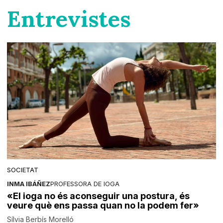
Entrevistes
SOCIETAT
INMA IBÁÑEZ
PROFESSORA DE IOGA
«El ioga no és aconseguir una postura, és
veure què ens passa quan no la podem fer»
Sílvia Berbís Morelló