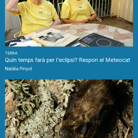
TERRA
Quin temps farà per l'eclipsi? Respon el Meteocat
Natàlia Pinyol