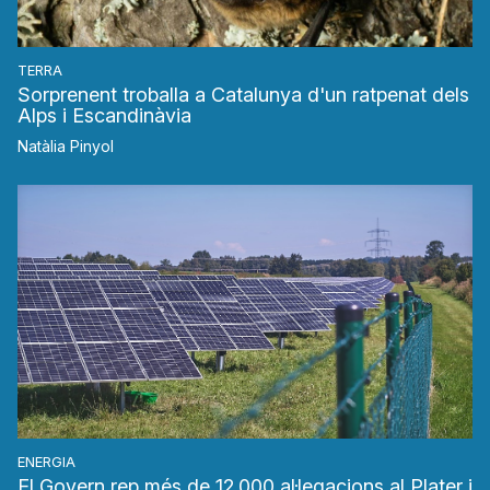
TERRA
Sorprenent troballa a Catalunya d'un ratpenat dels
Alps i Escandinàvia
Natàlia Pinyol
ENERGIA
El Govern rep més de 12.000 al·legacions al Plater i