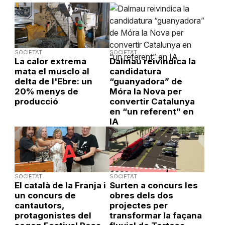
SOCIETAT
SOCIETAT
La calor extrema
Dalmau reivindica la
mata el musclo al
candidatura
delta de l'Ebre: un
“guanyadora” de
20% menys de
Móra la Nova per
producció
convertir Catalunya
en “un referent” en
IA
SOCIETAT
SOCIETAT
El català de la Franja i
Surten a concurs les
un concurs de
obres dels dos
cantautors,
projectes per
protagonistes del
transformar la façana