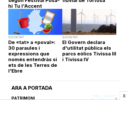
segon Festival Posa-
fluvial de Tortosa
hi Tu l'Accent
SOCIETAT
SOCIETAT
De «tat» a «poval»:
El Govern declara
30 paraules i
d'utilitat pública els
expressions que
parcs eòlics Tivissa III
només entendràs si
i Tivissa IV
ets de les Terres de
l'Ebre
ARA A PORTADA
X
PATRIMONI
Amposta recupera les Cases
del Castell i culmina un
projecte estratègic
ACN