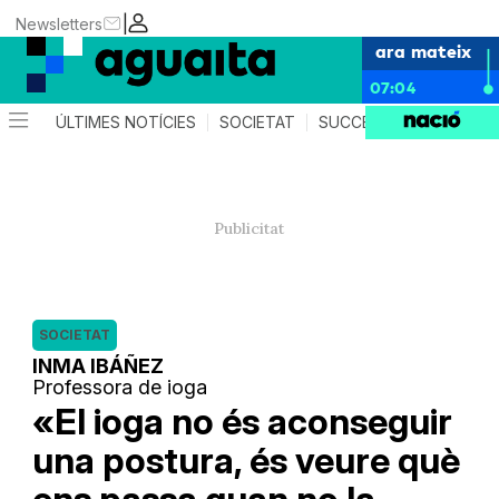
|
Newsletters
ara mateix
07:04
ÚLTIMES NOTÍCIES
SOCIETAT
SUCCESSOS
AGEND
SOCIETAT
INMA IBÁÑEZ
Professora de ioga
«El ioga no és aconseguir
una postura, és veure què