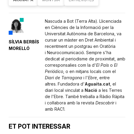
Nascuda a Bot (Terra Alta). Llicenciada
en Ciències de la Informació per la
Universitat Autònoma de Barcelona, va
cursar un màster en Dret Ambiental i
SÍLVIA BERBÍS
recentment un postgrau en Oratòria
MORELLÓ
i Neurocomunicació. Sempre s'ha
dedicat al periodisme de proximitat, amb
corresponsalies com la d'
El País
o
El
Periódico
, o en mitjans locals com el
Diari de Tarragona
i l'
Ebre
, entre
altres. Fundadora d'
Aguaita.cat
, el
diari local vinculat a
Nació
a les Terres
de l'Ebre. També treballa a Ràdio Ràpita
i col·labora amb la revista
Descobrir
i
amb RAC1.
ET POT INTERESSAR