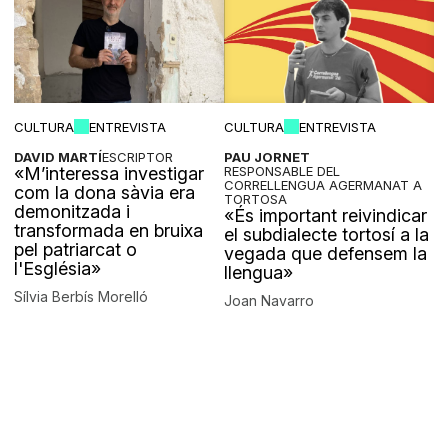
CULTURA
ENTREVISTA
CULTURA
ENTREVISTA
DAVID MARTÍ
ESCRIPTOR
PAU JORNET
«M’interessa investigar
RESPONSABLE DEL
CORRELLENGUA AGERMANAT A
com la dona sàvia era
TORTOSA
demonitzada i
«És important reivindicar
transformada en bruixa
el subdialecte tortosí a la
pel patriarcat o
vegada que defensem la
l'Església»
llengua»
Sílvia Berbís Morelló
Joan Navarro