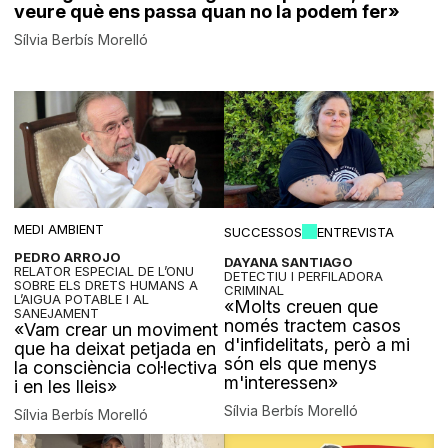
veure què ens passa quan no la podem fer»
Sílvia Berbís Morelló
MEDI AMBIENT
SUCCESSOS
ENTREVISTA
PEDRO ARROJO
DAYANA SANTIAGO
RELATOR ESPECIAL DE L’ONU
DETECTIU I PERFILADORA
SOBRE ELS DRETS HUMANS A
CRIMINAL
L’AIGUA POTABLE I AL
«Molts creuen que
SANEJAMENT
només tractem casos
«Vam crear un moviment
d'infidelitats, però a mi
que ha deixat petjada en
són els que menys
la consciència col·lectiva
m'interessen»
i en les lleis»
Sílvia Berbís Morelló
Sílvia Berbís Morelló