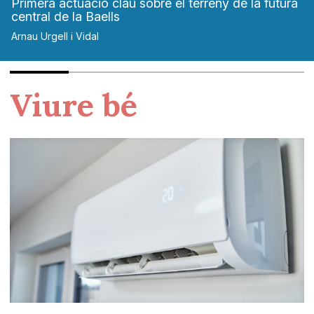
Primera actuació clau sobre el terreny de la futura
central de la Baells
Arnau Urgell i Vidal
Viure bé