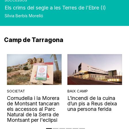
SUCCESSOS
Els crims del segle a les Terres de l'Ebre (I)
Sílvia Berbís Morelló
Camp de Tarragona
SOCIETAT
BAIX CAMP
Cornudella i la Morera
L'incendi de la cuina
s
de Montsant tancaran
d’un pis a Reus deixa
els accessos al Parc
una persona ferida
Natural de la Serra de
Montsant per l'eclipsi