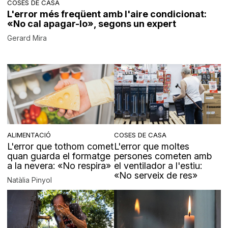
COSES DE CASA
L'error més freqüent amb l'aire condicionat:
«No cal apagar-lo», segons un expert
Gerard Mira
ALIMENTACIÓ
COSES DE CASA
L'error que tothom comet
L'error que moltes
quan guarda el formatge
persones cometen amb
a la nevera: «No respira»
el ventilador a l'estiu:
«No serveix de res»
Natàlia Pinyol