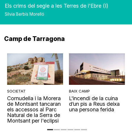
Els crims del segle a les Terres de l'Ebre (I)
Sílvia Berbís Morelló
Camp de Tarragona
SOCIETAT
BAIX CAMP
Cornudella i la Morera
L'incendi de la cuina
s
de Montsant tancaran
d’un pis a Reus deixa
els accessos al Parc
una persona ferida
Natural de la Serra de
Montsant per l'eclipsi