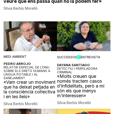
veure què ens passa quan no la podem fer»
Sílvia Berbís Morelló
MEDI AMBIENT
SUCCESSOS
ENTREVISTA
PEDRO ARROJO
DAYANA SANTIAGO
RELATOR ESPECIAL DE L’ONU
DETECTIU I PERFILADORA
SOBRE ELS DRETS HUMANS A
CRIMINAL
L’AIGUA POTABLE I AL
«Molts creuen que
SANEJAMENT
només tractem casos
«Vam crear un moviment
d'infidelitats, però a mi
que ha deixat petjada en
són els que menys
la consciència col·lectiva
m'interessen»
i en les lleis»
Sílvia Berbís Morelló
Sílvia Berbís Morelló