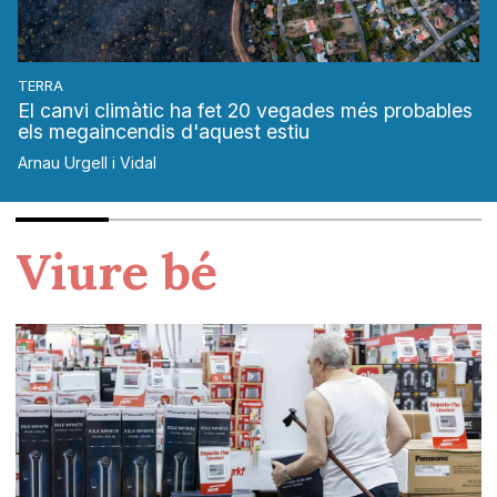
TERRA
El canvi climàtic ha fet 20 vegades més probables
els megaincendis d'aquest estiu
Arnau Urgell i Vidal
Viure bé