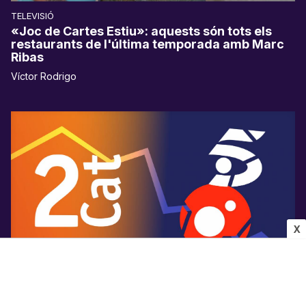
TELEVISIÓ
«Joc de Cartes Estiu»: aquests són tots els
restaurants de l'última temporada amb Marc
Ribas
Víctor Rodrigo
X
AUDIÈNCIES
La 2Cat ja supera els dos canals de Mediaset a