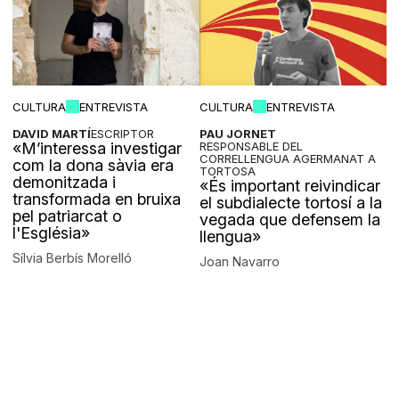
CULTURA
ENTREVISTA
CULTURA
ENTREVISTA
DAVID MARTÍ
ESCRIPTOR
PAU JORNET
«M’interessa investigar
RESPONSABLE DEL
CORRELLENGUA AGERMANAT A
com la dona sàvia era
TORTOSA
demonitzada i
«És important reivindicar
transformada en bruixa
el subdialecte tortosí a la
pel patriarcat o
vegada que defensem la
l'Església»
llengua»
Sílvia Berbís Morelló
Joan Navarro