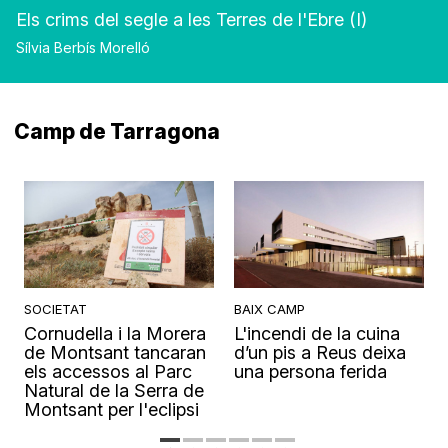
Els crims del segle a les Terres de l'Ebre (I)
Sílvia Berbís Morelló
Camp de Tarragona
SOCIETAT
BAIX CAMP
Cornudella i la Morera
L'incendi de la cuina
s
de Montsant tancaran
d’un pis a Reus deixa
els accessos al Parc
una persona ferida
Natural de la Serra de
Montsant per l'eclipsi