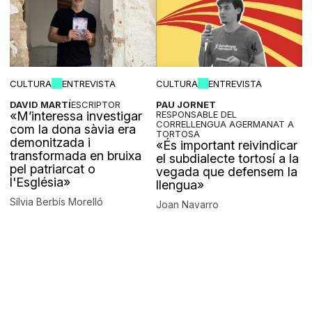
CULTURA
ENTREVISTA
CULTURA
ENTREVISTA
DAVID MARTÍ
ESCRIPTOR
PAU JORNET
«M’interessa investigar
RESPONSABLE DEL
CORRELLENGUA AGERMANAT A
com la dona sàvia era
TORTOSA
demonitzada i
«És important reivindicar
transformada en bruixa
el subdialecte tortosí a la
pel patriarcat o
vegada que defensem la
l'Església»
llengua»
Sílvia Berbís Morelló
Joan Navarro