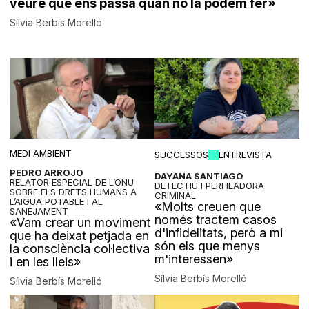
veure què ens passa quan no la podem fer»
Sílvia Berbís Morelló
MEDI AMBIENT
SUCCESSOS
ENTREVISTA
PEDRO ARROJO
DAYANA SANTIAGO
RELATOR ESPECIAL DE L’ONU
DETECTIU I PERFILADORA
SOBRE ELS DRETS HUMANS A
CRIMINAL
L’AIGUA POTABLE I AL
«Molts creuen que
SANEJAMENT
només tractem casos
«Vam crear un moviment
d'infidelitats, però a mi
que ha deixat petjada en
són els que menys
la consciència col·lectiva
m'interessen»
i en les lleis»
Sílvia Berbís Morelló
Sílvia Berbís Morelló