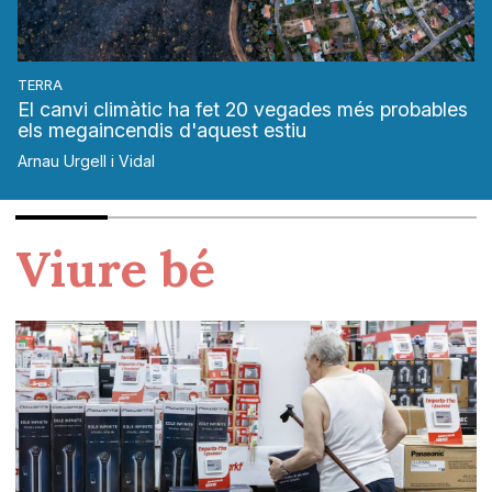
TERRA
El canvi climàtic ha fet 20 vegades més probables
els megaincendis d'aquest estiu
Arnau Urgell i Vidal
Viure bé