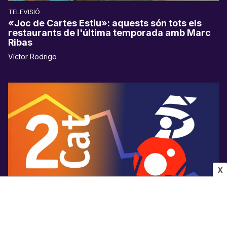
TELEVISIÓ
«Joc de Cartes Estiu»: aquests són tots els
restaurants de l'última temporada amb Marc
Ribas
Víctor Rodrigo
X
AUDIÈNCIES
La 2Cat ja supera els dos canals de Mediaset a