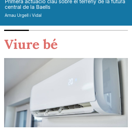
Primera actuació clau sobre el terreny de la futura
central de la Baells
Arnau Urgell i Vidal
Viure bé