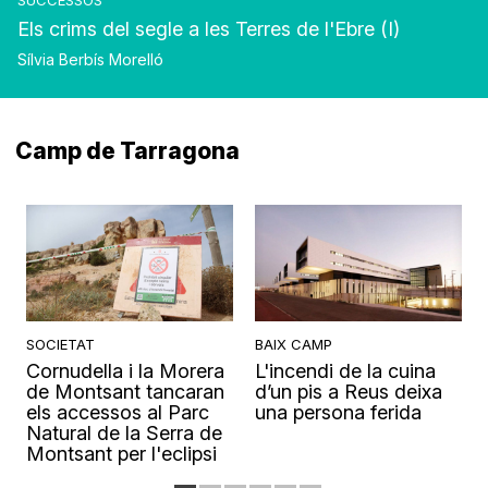
SUCCESSOS
Els crims del segle a les Terres de l'Ebre (I)
Sílvia Berbís Morelló
Camp de Tarragona
SOCIETAT
BAIX CAMP
Cornudella i la Morera
L'incendi de la cuina
s
de Montsant tancaran
d’un pis a Reus deixa
els accessos al Parc
una persona ferida
Natural de la Serra de
Montsant per l'eclipsi