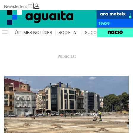
|
Newsletters
ara mateix
19:09
ÚLTIMES NOTÍCIES
SOCIETAT
SUCCESSOS
AGEND