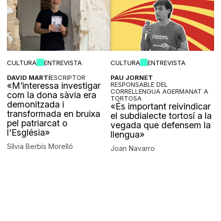
CULTURA
ENTREVISTA
CULTURA
ENTREVISTA
DAVID MARTÍ
ESCRIPTOR
PAU JORNET
«M’interessa investigar
RESPONSABLE DEL
CORRELLENGUA AGERMANAT A
com la dona sàvia era
TORTOSA
demonitzada i
«És important reivindicar
transformada en bruixa
el subdialecte tortosí a la
pel patriarcat o
vegada que defensem la
l'Església»
llengua»
Sílvia Berbís Morelló
Joan Navarro