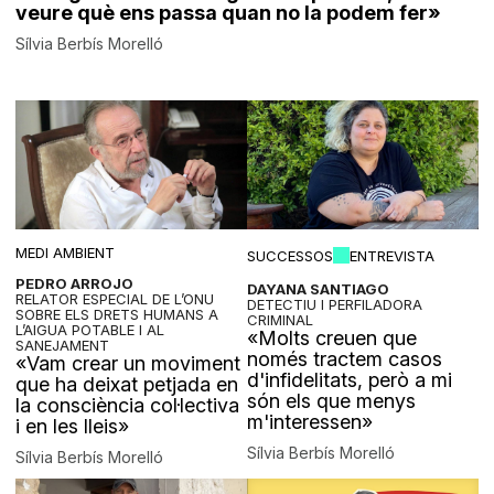
veure què ens passa quan no la podem fer»
Sílvia Berbís Morelló
MEDI AMBIENT
SUCCESSOS
ENTREVISTA
PEDRO ARROJO
DAYANA SANTIAGO
RELATOR ESPECIAL DE L’ONU
DETECTIU I PERFILADORA
SOBRE ELS DRETS HUMANS A
CRIMINAL
L’AIGUA POTABLE I AL
«Molts creuen que
SANEJAMENT
només tractem casos
«Vam crear un moviment
d'infidelitats, però a mi
que ha deixat petjada en
són els que menys
la consciència col·lectiva
m'interessen»
i en les lleis»
Sílvia Berbís Morelló
Sílvia Berbís Morelló