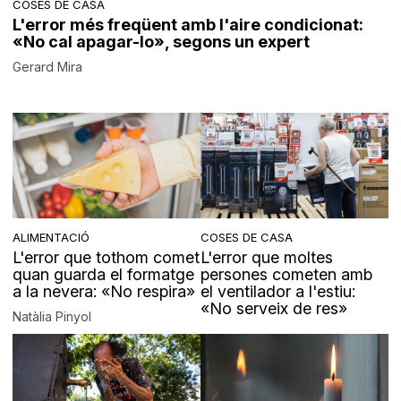
COSES DE CASA
L'error més freqüent amb l'aire condicionat:
«No cal apagar-lo», segons un expert
Gerard Mira
ALIMENTACIÓ
COSES DE CASA
L'error que tothom comet
L'error que moltes
quan guarda el formatge
persones cometen amb
a la nevera: «No respira»
el ventilador a l'estiu:
«No serveix de res»
Natàlia Pinyol