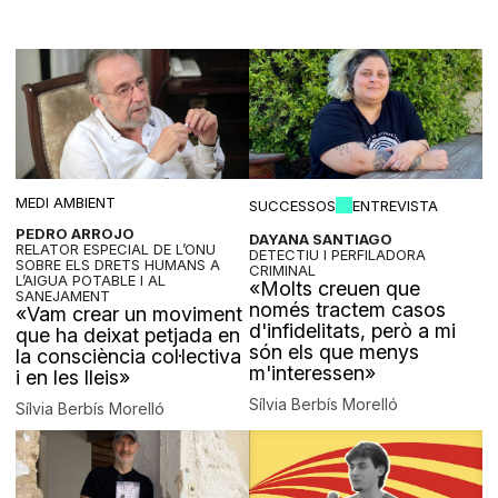
MEDI AMBIENT
SUCCESSOS
ENTREVISTA
PEDRO ARROJO
DAYANA SANTIAGO
RELATOR ESPECIAL DE L’ONU
DETECTIU I PERFILADORA
SOBRE ELS DRETS HUMANS A
CRIMINAL
L’AIGUA POTABLE I AL
«Molts creuen que
SANEJAMENT
només tractem casos
«Vam crear un moviment
d'infidelitats, però a mi
que ha deixat petjada en
són els que menys
la consciència col·lectiva
m'interessen»
i en les lleis»
Sílvia Berbís Morelló
Sílvia Berbís Morelló