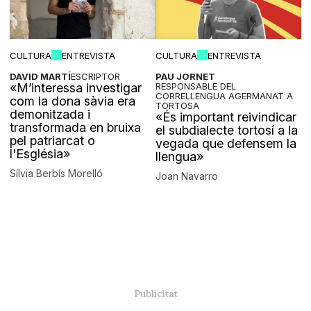
CULTURA
ENTREVISTA
CULTURA
ENTREVISTA
DAVID MARTÍ
ESCRIPTOR
PAU JORNET
«M’interessa investigar
RESPONSABLE DEL
CORRELLENGUA AGERMANAT A
com la dona sàvia era
TORTOSA
demonitzada i
«És important reivindicar
transformada en bruixa
el subdialecte tortosí a la
pel patriarcat o
vegada que defensem la
l'Església»
llengua»
Sílvia Berbís Morelló
Joan Navarro