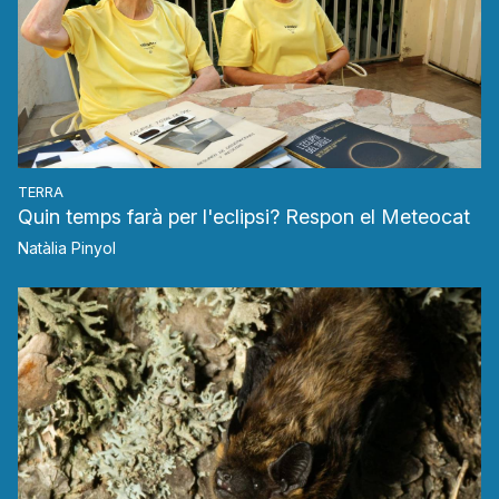
TERRA
Quin temps farà per l'eclipsi? Respon el Meteocat
Natàlia Pinyol