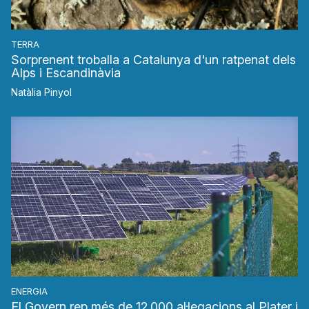
TERRA
Sorprenent troballa a Catalunya d'un ratpenat dels
Alps i Escandinàvia
Natàlia Pinyol
ENERGIA
El Govern rep més de 12.000 al·legacions al Plater i