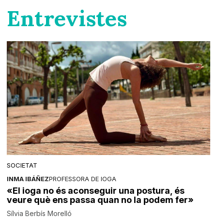
Entrevistes
SOCIETAT
INMA IBÁÑEZ
PROFESSORA DE IOGA
«El ioga no és aconseguir una postura, és
veure què ens passa quan no la podem fer»
Sílvia Berbís Morelló