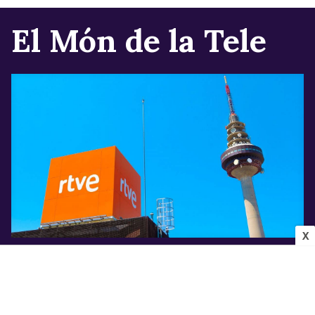
El Món de la Tele
X
INDÚSTRIA AUDIOVISUAL
Els canvis que confirma Televisió Espanyola
per a la pròxima temporada després de la
marxa de Javier Ruiz
Víctor Rodrigo