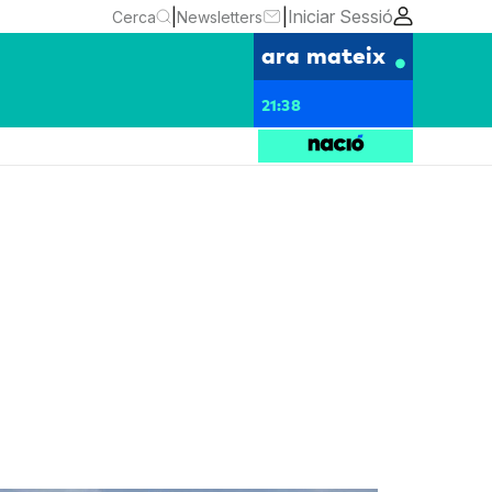
|
|
Iniciar Sessió
Cerca
Newsletters
ara mateix
21:38