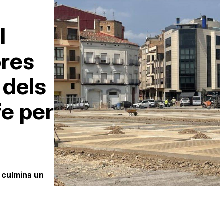
l
bres
 dels
fe per
 culmina un