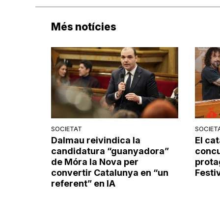
Més notícies
SOCIETAT
SOCIET
Dalmau reivindica la
El cat
candidatura “guanyadora”
concu
de Móra la Nova per
prota
convertir Catalunya en “un
Festi
referent” en IA