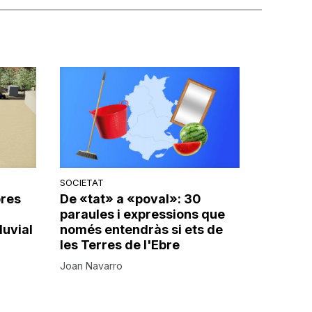
SOCIETAT
bres
De «tat» a «poval»: 30
paraules i expressions que
luvial
només entendràs si ets de
les Terres de l'Ebre
Joan Navarro