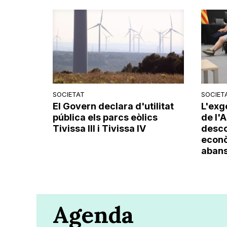
SOCIETAT
SOCIET
El Govern declara d'utilitat
L'exg
pública els parcs eòlics
de l'
Tivissa III i Tivissa IV
desco
econò
abans 
Agenda