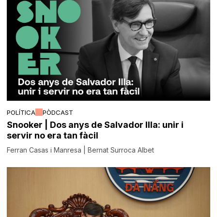
POLÍTICA
PÒDCAST
Snooker | Dos anys de Salvador Illa: unir i
servir no era tan fàcil
Ferran Casas i Manresa | Bernat Surroca Albet