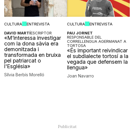
CULTURA
ENTREVISTA
CULTURA
ENTREVISTA
DAVID MARTÍ
ESCRIPTOR
PAU JORNET
«M’interessa investigar
RESPONSABLE DEL
CORRELLENGUA AGERMANAT A
com la dona sàvia era
TORTOSA
demonitzada i
«És important reivindicar
transformada en bruixa
el subdialecte tortosí a la
pel patriarcat o
vegada que defensem la
l'Església»
llengua»
Sílvia Berbís Morelló
Joan Navarro