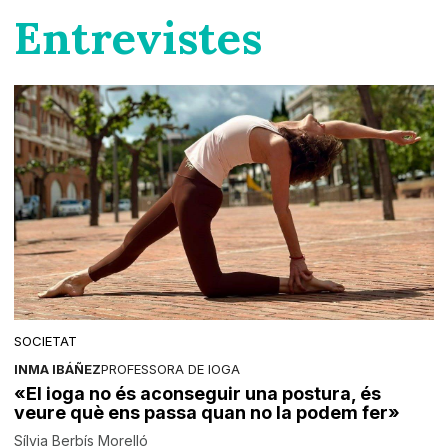
Entrevistes
SOCIETAT
INMA IBÁÑEZ
PROFESSORA DE IOGA
«El ioga no és aconseguir una postura, és
veure què ens passa quan no la podem fer»
Sílvia Berbís Morelló