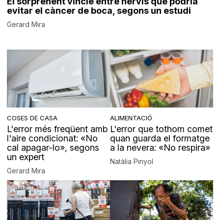
El sorprenent vincle entre nervis que podria
evitar el càncer de boca, segons un estudi
Gerard Mira
COSES DE CASA
ALIMENTACIÓ
L'error més freqüent amb
L'error que tothom comet
l'aire condicionat: «No
quan guarda el formatge
cal apagar-lo», segons
a la nevera: «No respira»
un expert
Natàlia Pinyol
Gerard Mira