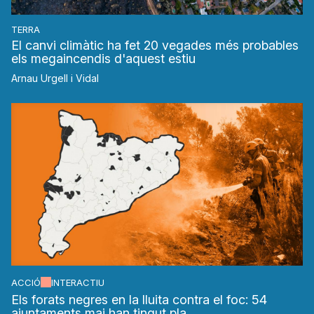
TERRA
El canvi climàtic ha fet 20 vegades més probables
els megaincendis d'aquest estiu
Arnau Urgell i Vidal
ACCIÓ
INTERACTIU
Els forats negres en la lluita contra el foc: 54
ajuntaments mai han tingut pla