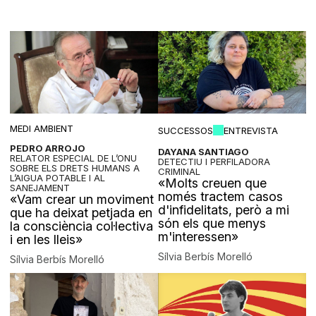
MEDI AMBIENT
SUCCESSOS
ENTREVISTA
PEDRO ARROJO
DAYANA SANTIAGO
RELATOR ESPECIAL DE L’ONU
DETECTIU I PERFILADORA
SOBRE ELS DRETS HUMANS A
CRIMINAL
L’AIGUA POTABLE I AL
«Molts creuen que
SANEJAMENT
només tractem casos
«Vam crear un moviment
d'infidelitats, però a mi
que ha deixat petjada en
són els que menys
la consciència col·lectiva
m'interessen»
i en les lleis»
Sílvia Berbís Morelló
Sílvia Berbís Morelló