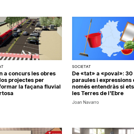
AT
SOCIETAT
n a concurs les obres
De «tat» a «poval»: 30
dos projectes per
paraules i expressions
formar la façana fluvial
només entendràs si ets
rtosa
les Terres de l'Ebre
Joan Navarro