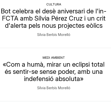
CULTURA
Bot celebra el desè aniversari de l'in-
FCTA amb Sílvia Pérez Cruz i un crit
d'alerta pels nous projectes eòlics
Sílvia Berbís Morelló
MEDI AMBIENT
«Com a humà, mirar un eclipsi total
és sentir-se sense poder, amb una
indefensió absoluta»
Sílvia Berbís Morelló