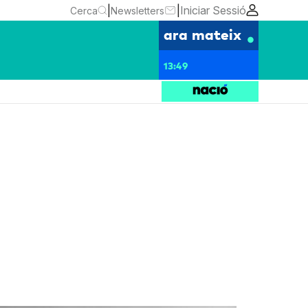
|
|
Iniciar Sessió
Cerca
Newsletters
ara mateix
13:49