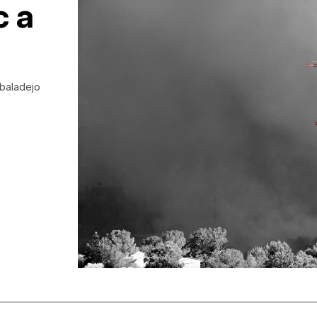
c a
lbaladejo