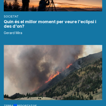
SOCIETAT
Quin és el millor moment per veure l'eclipsi i
des d'on?
Gerard Mira
TERRA
REPORTATGE