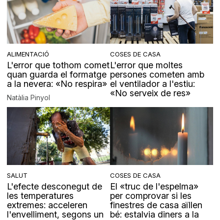
ALIMENTACIÓ
COSES DE CASA
L'error que tothom comet
L'error que moltes
quan guarda el formatge
persones cometen amb
a la nevera: «No respira»
el ventilador a l'estiu:
«No serveix de res»
Natàlia Pinyol
SALUT
COSES DE CASA
L'efecte desconegut de
El «truc de l'espelma»
les temperatures
per comprovar si les
extremes: acceleren
finestres de casa aïllen
l'envelliment, segons un
bé: estalvia diners a la