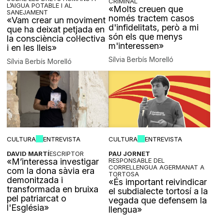
CRIMINAL
L’AIGUA POTABLE I AL
«Molts creuen que
SANEJAMENT
només tractem casos
«Vam crear un moviment
d'infidelitats, però a mi
que ha deixat petjada en
són els que menys
la consciència col·lectiva
m'interessen»
i en les lleis»
Sílvia Berbís Morelló
Sílvia Berbís Morelló
CULTURA
ENTREVISTA
CULTURA
ENTREVISTA
DAVID MARTÍ
ESCRIPTOR
PAU JORNET
«M’interessa investigar
RESPONSABLE DEL
CORRELLENGUA AGERMANAT A
com la dona sàvia era
TORTOSA
demonitzada i
«És important reivindicar
transformada en bruixa
el subdialecte tortosí a la
pel patriarcat o
vegada que defensem la
l'Església»
llengua»