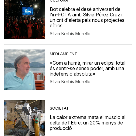
CULTURA
Bot celebra el desè aniversari de
l'in-FCTA amb Sílvia Pérez Cruz i
un crit d'alerta pels nous projectes
eòlics
Sílvia Berbís Morelló
MEDI AMBIENT
«Com a humà, mirar un eclipsi total
és sentir-se sense poder, amb una
indefensió absoluta»
Sílvia Berbís Morelló
SOCIETAT
La calor extrema mata el musclo al
delta de l'Ebre: un 20% menys de
producció