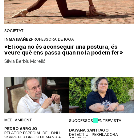
SOCIETAT
INMA IBÁÑEZ
PROFESSORA DE IOGA
«El ioga no és aconseguir una postura, és
veure què ens passa quan no la podem fer»
Sílvia Berbís Morelló
MEDI AMBIENT
SUCCESSOS
ENTREVISTA
PEDRO ARROJO
DAYANA SANTIAGO
RELATOR ESPECIAL DE L’ONU
DETECTIU I PERFILADORA
SOBRE ELS DRETS HUMANS A