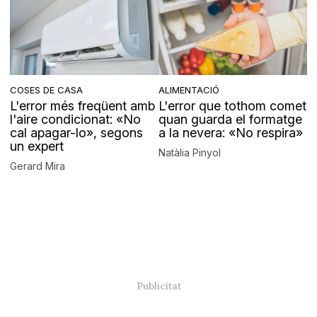
COSES DE CASA
ALIMENTACIÓ
L'error més freqüent amb
L'error que tothom comet
l'aire condicionat: «No
quan guarda el formatge
cal apagar-lo», segons
a la nevera: «No respira»
un expert
Natàlia Pinyol
Gerard Mira