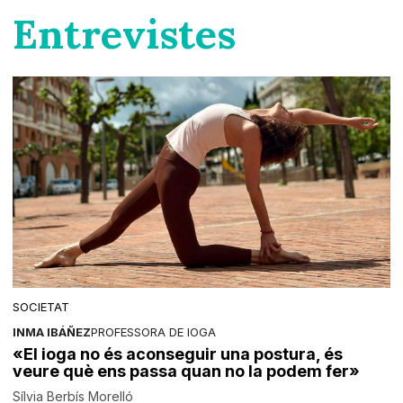
Entrevistes
SOCIETAT
INMA IBÁÑEZ
PROFESSORA DE IOGA
«El ioga no és aconseguir una postura, és
veure què ens passa quan no la podem fer»
Sílvia Berbís Morelló