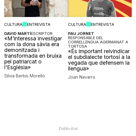
CULTURA
ENTREVISTA
CULTURA
ENTREVISTA
DAVID MARTÍ
ESCRIPTOR
PAU JORNET
«M’interessa investigar
RESPONSABLE DEL
CORRELLENGUA AGERMANAT A
com la dona sàvia era
TORTOSA
demonitzada i
«És important reivindicar
transformada en bruixa
el subdialecte tortosí a la
pel patriarcat o
vegada que defensem la
l'Església»
llengua»
Sílvia Berbís Morelló
Joan Navarro