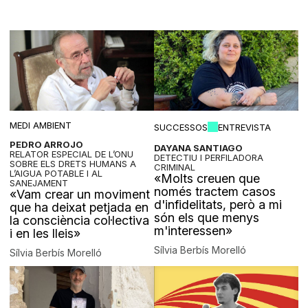
MEDI AMBIENT
SUCCESSOS
ENTREVISTA
PEDRO ARROJO
DAYANA SANTIAGO
RELATOR ESPECIAL DE L’ONU
DETECTIU I PERFILADORA
SOBRE ELS DRETS HUMANS A
CRIMINAL
L’AIGUA POTABLE I AL
«Molts creuen que
SANEJAMENT
només tractem casos
«Vam crear un moviment
d'infidelitats, però a mi
que ha deixat petjada en
són els que menys
la consciència col·lectiva
m'interessen»
i en les lleis»
Sílvia Berbís Morelló
Sílvia Berbís Morelló