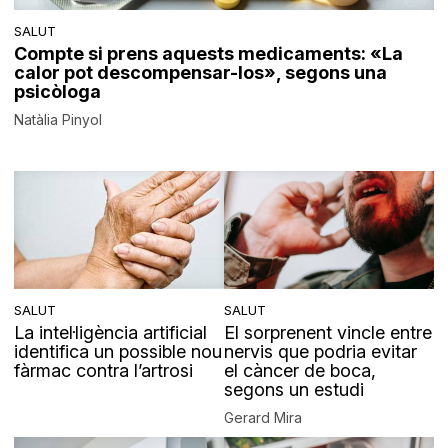
SALUT
Compte si prens aquests medicaments: «La
calor pot descompensar-los», segons una
psicòloga
Natàlia Pinyol
SALUT
SALUT
La intel·ligència artificial
El sorprenent vincle entre
identifica un possible nou
nervis que podria evitar
fàrmac contra l’artrosi
el càncer de boca,
segons un estudi
Gerard Mira