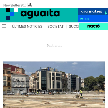
|
Newsletters
ara mateix
21:38
ÚLTIMES NOTÍCIES
SOCIETAT
SUCCESSOS
AGEND