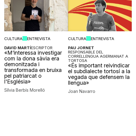
CULTURA
ENTREVISTA
CULTURA
ENTREVISTA
DAVID MARTÍ
ESCRIPTOR
PAU JORNET
«M’interessa investigar
RESPONSABLE DEL
CORRELLENGUA AGERMANAT A
com la dona sàvia era
TORTOSA
demonitzada i
«És important reivindicar
transformada en bruixa
el subdialecte tortosí a la
pel patriarcat o
vegada que defensem la
l'Església»
llengua»
Sílvia Berbís Morelló
Joan Navarro