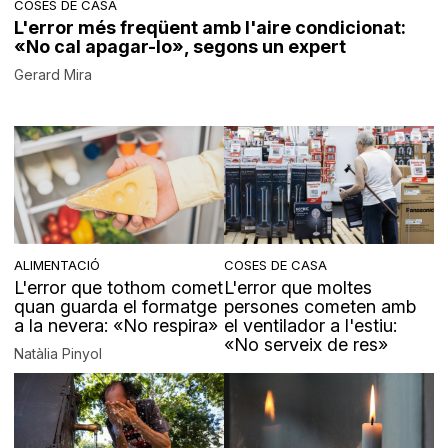
COSES DE CASA
L'error més freqüent amb l'aire condicionat:
«No cal apagar-lo», segons un expert
Gerard Mira
ALIMENTACIÓ
COSES DE CASA
L'error que tothom comet
L'error que moltes
quan guarda el formatge
persones cometen amb
a la nevera: «No respira»
el ventilador a l'estiu:
«No serveix de res»
Natàlia Pinyol