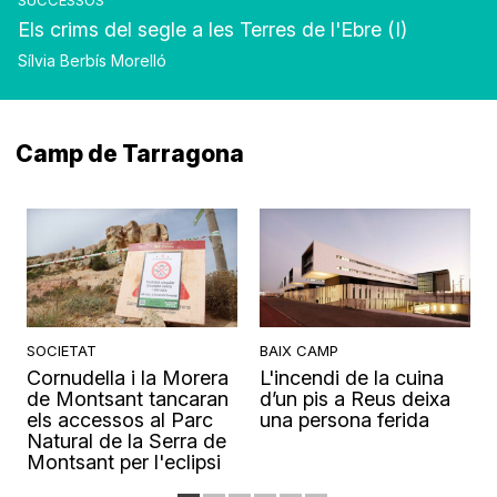
SUCCESSOS
Els crims del segle a les Terres de l'Ebre (I)
Sílvia Berbís Morelló
Camp de Tarragona
SOCIETAT
BAIX CAMP
Cornudella i la Morera
L'incendi de la cuina
s
de Montsant tancaran
d’un pis a Reus deixa
els accessos al Parc
una persona ferida
Natural de la Serra de
Montsant per l'eclipsi