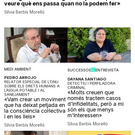
veure què ens passa quan no la podem fer»
Sílvia Berbís Morelló
MEDI AMBIENT
SUCCESSOS
ENTREVISTA
PEDRO ARROJO
DAYANA SANTIAGO
RELATOR ESPECIAL DE L’ONU
DETECTIU I PERFILADORA
SOBRE ELS DRETS HUMANS A
CRIMINAL
L’AIGUA POTABLE I AL
«Molts creuen que
SANEJAMENT
només tractem casos
«Vam crear un moviment
d'infidelitats, però a mi
que ha deixat petjada en
són els que menys
la consciència col·lectiva
m'interessen»
i en les lleis»
Sílvia Berbís Morelló
Sílvia Berbís Morelló