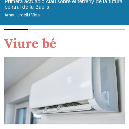
Primera actuació clau sobre el terreny de la futura
central de la Baells
Arnau Urgell i Vidal
Viure bé