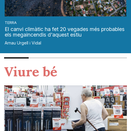
TERRA
El canvi climàtic ha fet 20 vegades més probables
els megaincendis d'aquest estiu
Arnau Urgell i Vidal
Viure bé