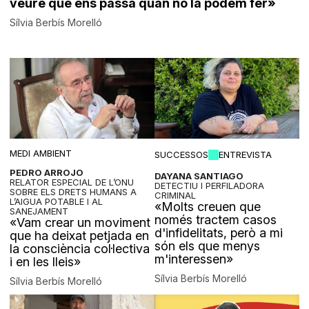
veure què ens passa quan no la podem fer»
Sílvia Berbís Morelló
MEDI AMBIENT
SUCCESSOS
ENTREVISTA
PEDRO ARROJO
DAYANA SANTIAGO
RELATOR ESPECIAL DE L’ONU
DETECTIU I PERFILADORA
SOBRE ELS DRETS HUMANS A
CRIMINAL
L’AIGUA POTABLE I AL
«Molts creuen que
SANEJAMENT
només tractem casos
«Vam crear un moviment
d'infidelitats, però a mi
que ha deixat petjada en
són els que menys
la consciència col·lectiva
m'interessen»
i en les lleis»
Sílvia Berbís Morelló
Sílvia Berbís Morelló