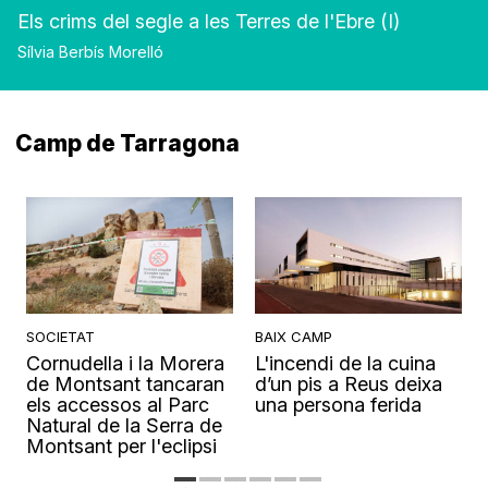
Els crims del segle a les Terres de l'Ebre (I)
Sílvia Berbís Morelló
Camp de Tarragona
SOCIETAT
BAIX CAMP
Cornudella i la Morera
L'incendi de la cuina
s
de Montsant tancaran
d’un pis a Reus deixa
els accessos al Parc
una persona ferida
Natural de la Serra de
Montsant per l'eclipsi