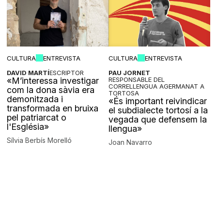
CULTURA
ENTREVISTA
CULTURA
ENTREVISTA
DAVID MARTÍ
ESCRIPTOR
PAU JORNET
«M’interessa investigar
RESPONSABLE DEL
CORRELLENGUA AGERMANAT A
com la dona sàvia era
TORTOSA
demonitzada i
«És important reivindicar
transformada en bruixa
el subdialecte tortosí a la
pel patriarcat o
vegada que defensem la
l'Església»
llengua»
Sílvia Berbís Morelló
Joan Navarro