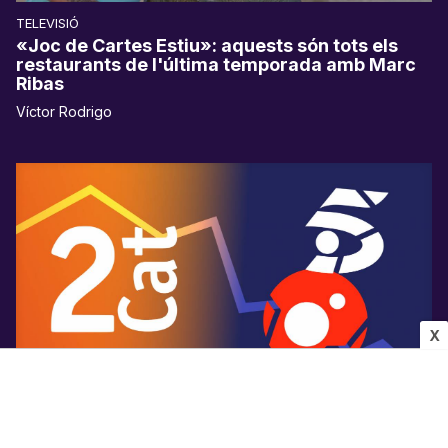
TELEVISIÓ
«Joc de Cartes Estiu»: aquests són tots els
restaurants de l'última temporada amb Marc
Ribas
Víctor Rodrigo
X
AUDIÈNCIES
La 2Cat ja supera els dos canals de Mediaset a