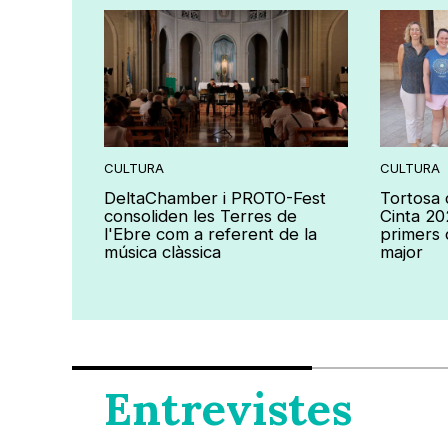
CULTURA
CULTURA
a a les
DeltaChamber i PROTO-Fest
Tortosa d
res dies
consoliden les Terres de
Cinta 20
el mar
l'Ebre com a referent de la
primers 
música clàssica
major
Entrevistes