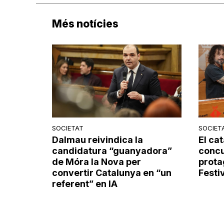
Més notícies
SOCIETAT
SOCIET
Dalmau reivindica la
El cat
candidatura “guanyadora”
concu
de Móra la Nova per
prota
convertir Catalunya en “un
Festi
referent” en IA