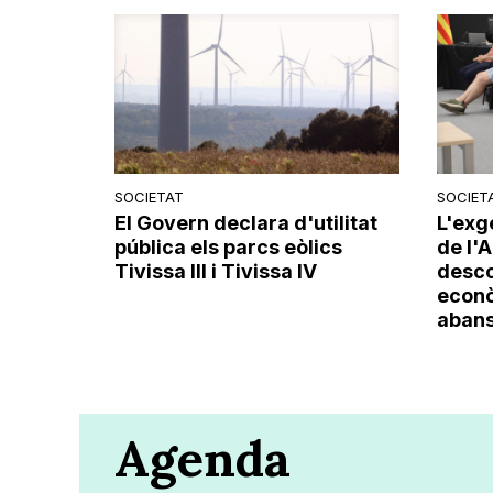
SOCIETAT
SOCIET
El Govern declara d'utilitat
L'exg
pública els parcs eòlics
de l'
Tivissa III i Tivissa IV
desco
econò
abans 
Agenda