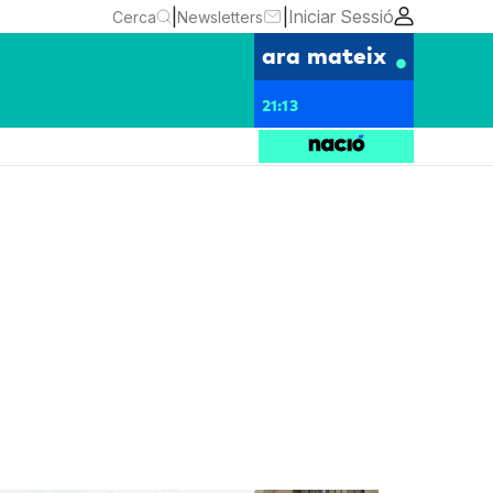
|
|
Iniciar Sessió
Cerca
Newsletters
ara mateix
21:13