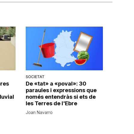
SOCIETAT
bres
De «tat» a «poval»: 30
paraules i expressions que
luvial
només entendràs si ets de
les Terres de l'Ebre
Joan Navarro