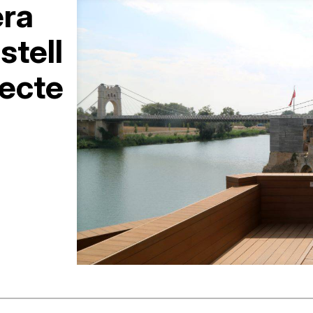
ra
stell
jecte