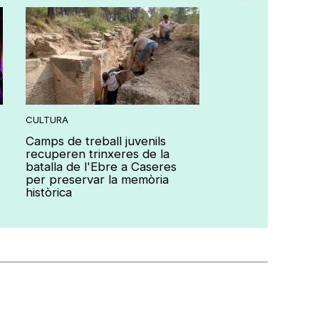
CULTURA
CULTURA
Camps de treball juvenils
Vertebra Dansa 
recuperen trinxeres de la
a Tortosa amb 150
batalla de l'Ebre a Caseres
d'arreu del món
per preservar la memòria
històrica