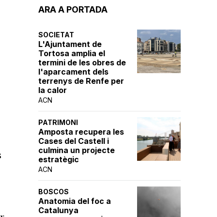
ARA A PORTADA
SOCIETAT
L'Ajuntament de
Tortosa amplia el
termini de les obres de
l'aparcament dels
terrenys de Renfe per
la calor
ACN
PATRIMONI
Amposta recupera les
Cases del Castell i
culmina un projecte
s
estratègic
ACN
BOSCOS
Anatomia del foc a
Catalunya
r