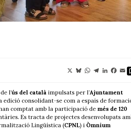
X
Bluesky
WhatsApp
Telegram
LinkedIn
Face
Em
de l’
ús
del català
impulsats per l’
Ajuntament
a edició consolidant-se com a espais de formaci
s han comptat amb la participació de
més de 120
ntàries. Es tracta de projectes desenvolupats a
rmalització Lingüística (
CPNL
) i
Òmnium