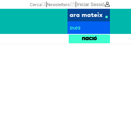
|
|
Iniciar Sessió
Cerca
Newsletters
ara mateix
21:05