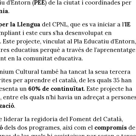
iu d’Entorn (
PEE
) de la ciutat i coordinades per
nia
.
per la Llengua
del CPNL, que es va iniciar a l’
IE
ampliant i este curs s’ha desenvolupat en
. Este projecte, vinculat al Pla Educatiu d’Entorn,
res educatius perquè a través de l’aprenentatge
ent en la comunitat educativa.
ium Cultural també ha tancat la seua tercera
ites per aprendre el català, de les quals 35 han
resenta un
60% de continuïtat
. Este projecte ha
 entre els quals n’hi havia un adreçat a persone
zació
.
 liderar la regidoria del Foment del Català,
ió
dels dos programes, així com el
compromís
de
nes de les quals hi assisteixen per segon o terce