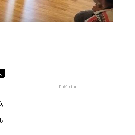
book
ail
ó,
mb