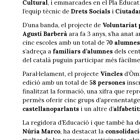
Cultural
, i emmarcades en el Pla Educat
l’equip tècnic de
Drets Socials
i
Ciutada
D’una banda, el projecte de
Voluntariat 
Agustí Barberà
ara fa 3 anys, s’ha anat 
cinc escoles amb un total de
70 alumnes
s’adreça a
familiars d’alumnes
dels cent
del català puguin participar més fàcilm
Paral·lelament, el projecte
Vincles
d’Òmn
edició amb un total de
58 persones
inscr
finalitzat la formació, una xifra que rep
permès oferir cinc grups d’aprenentatge,
castellanoparlants
i un altre d’
alfabetit
La regidora d’Educació i que també ha de
Núria Marco
, ha destacat la
consolidac
moltes de les persones participants, algu