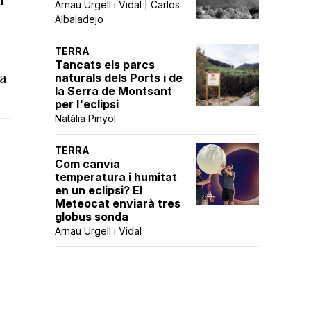
Arnau Urgell i Vidal | Carlos
Albaladejo
TERRA
Tancats els parcs
 a
naturals dels Ports i de
la Serra de Montsant
per l'eclipsi
Natàlia Pinyol
TERRA
Com canvia
temperatura i humitat
en un eclipsi? El
Meteocat enviarà tres
globus sonda
Arnau Urgell i Vidal