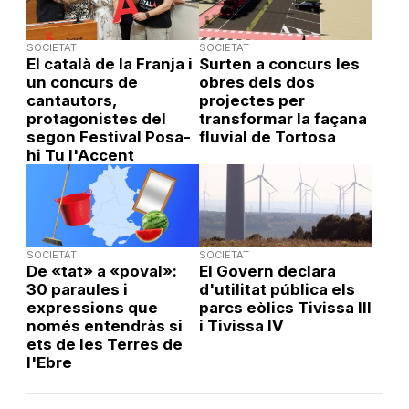
SOCIETAT
SOCIETAT
El català de la Franja i
Surten a concurs les
un concurs de
obres dels dos
cantautors,
projectes per
protagonistes del
transformar la façana
segon Festival Posa-
fluvial de Tortosa
hi Tu l'Accent
SOCIETAT
SOCIETAT
De «tat» a «poval»:
El Govern declara
30 paraules i
d'utilitat pública els
expressions que
parcs eòlics Tivissa III
només entendràs si
i Tivissa IV
ets de les Terres de
l'Ebre