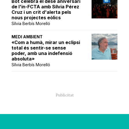
Bot celebra el desè aniversari
de l'in-FCTA amb Sílvia Pérez
Cruz i un crit d'alerta pels
nous projectes eòlics
Sílvia Berbís Morelló
MEDI AMBIENT
«Com a humà, mirar un eclipsi
total és sentir-se sense
poder, amb una indefensió
absoluta»
Sílvia Berbís Morelló