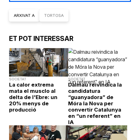
ARXIVAT A
TORTOSA
ET POT INTERESSAR
SOCIETAT
SOCIETAT
La calor extrema
Dalmau reivindica la
mata el musclo al
candidatura
delta de l'Ebre: un
“guanyadora” de
20% menys de
Móra la Nova per
producció
convertir Catalunya
en “un referent” en
IA