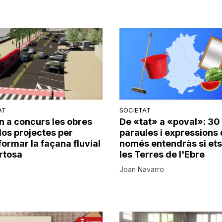
AT
SOCIETAT
n a concurs les obres
De «tat» a «poval»: 30
dos projectes per
paraules i expressions
formar la façana fluvial
només entendràs si ets
rtosa
les Terres de l'Ebre
Joan Navarro