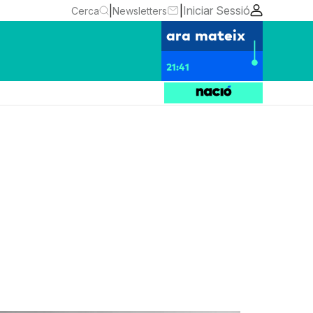
|
|
Iniciar Sessió
Cerca
Newsletters
ara mateix
21:41