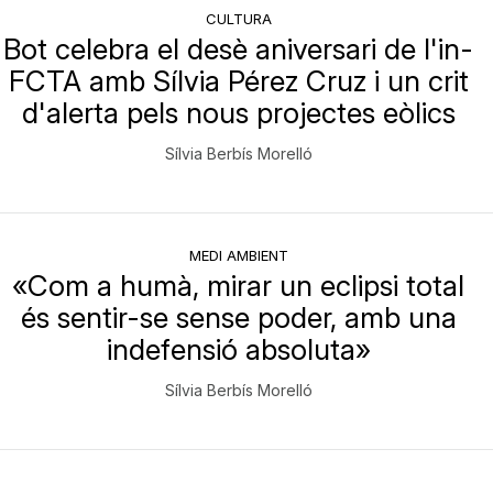
CULTURA
Bot celebra el desè aniversari de l'in-
FCTA amb Sílvia Pérez Cruz i un crit
d'alerta pels nous projectes eòlics
Sílvia Berbís Morelló
MEDI AMBIENT
«Com a humà, mirar un eclipsi total
és sentir-se sense poder, amb una
indefensió absoluta»
Sílvia Berbís Morelló