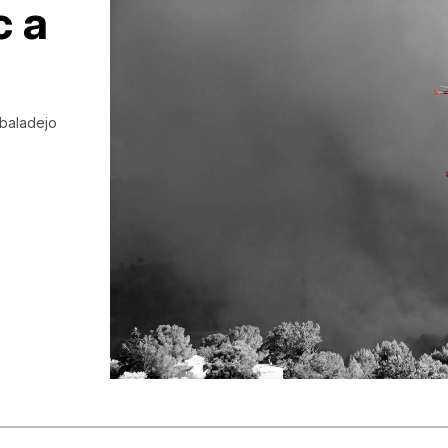
c a
lbaladejo