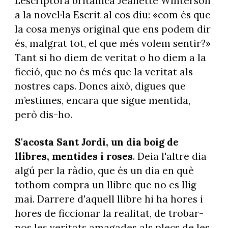
L’escriptora britànica Jeanette Winterson
a la novel·la Escrit al cos diu: «com és que
la cosa menys original que ens podem dir
és, malgrat tot, el que més volem sentir?»
Tant si ho diem de veritat o ho diem a la
ficció, que no és més que la veritat als
nostres caps. Doncs això, digues que
m’estimes, encara que sigue mentida,
però dis-ho.
S'acosta Sant Jordi, un dia boig de
llibres, mentides i roses
. Deia l'altre dia
algú per la ràdio, que és un dia en què
tothom compra un llibre que no es llig
mai. Darrere d'aquell llibre hi ha hores i
hores de ficcionar la realitat, de trobar-
nos les veritats amagades als plecs de les