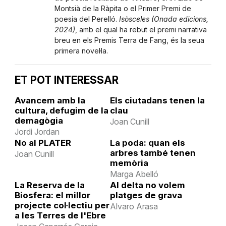
Montsià de la Ràpita o el Primer Premi de
poesia del Perelló.
Isòsceles (Onada edicions,
2024)
, amb el qual ha rebut el premi narrativa
breu en els Premis Terra de Fang, és la seua
primera novel·la.
ET POT INTERESSAR
Avancem amb la
Els ciutadans tenen la
cultura, defugim de la
clau
demagògia
Joan Cunill
Jordi Jordan
No al PLATER
La poda: quan els
arbres també tenen
Joan Cunill
memòria
Marga Abelló
La Reserva de la
Al delta no volem
Biosfera: el millor
platges de grava
projecte col·lectiu per
Alvaro Arasa
a les Terres de l'Ebre