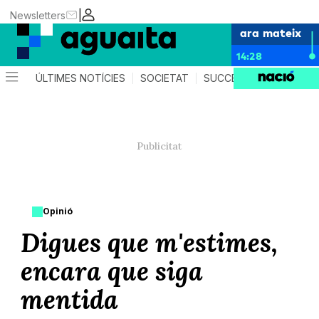
|
Newsletters
ara mateix
14:28
ÚLTIMES NOTÍCIES
SOCIETAT
SUCCESSOS
AGEND
Opinió
Digues que m'estimes,
encara que siga
mentida