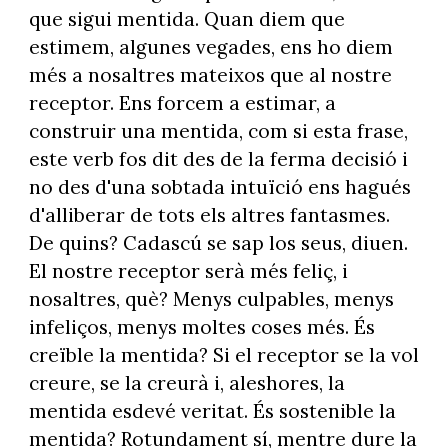
que sigui mentida. Quan diem que
estimem, algunes vegades, ens ho diem
més a nosaltres mateixos que al nostre
receptor. Ens forcem a estimar, a
construir una mentida, com si esta frase,
este verb fos dit des de la ferma decisió i
no des d'una sobtada intuïció ens hagués
d'alliberar de tots els altres fantasmes.
De quins? Cadascú se sap los seus, diuen.
El nostre receptor serà més feliç, i
nosaltres, què? Menys culpables, menys
infeliços, menys moltes coses més. És
creïble la mentida? Si el receptor se la vol
creure, se la creurà i, aleshores, la
mentida esdevé veritat. És sostenible la
mentida? Rotundament sí, mentre dure la