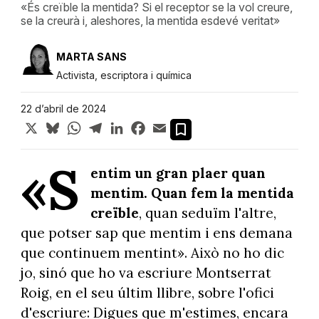
«És creïble la mentida? Si el receptor se la vol creure,
se la creurà i, aleshores, la mentida esdevé veritat»
MARTA SANS
Activista, escriptora i química
22 d’abril de 2024
X
Bluesky
WhatsApp
Telegram
LinkedIn
Facebook
Email
«S
entim un gran plaer quan
mentim. Quan fem la mentida
creïble
, quan seduïm l'altre,
que potser sap que mentim i ens demana
que continuem mentint». Això no ho dic
jo, sinó que ho va escriure Montserrat
Roig, en el seu últim llibre, sobre l'ofici
d'escriure: Digues que m'estimes, encara