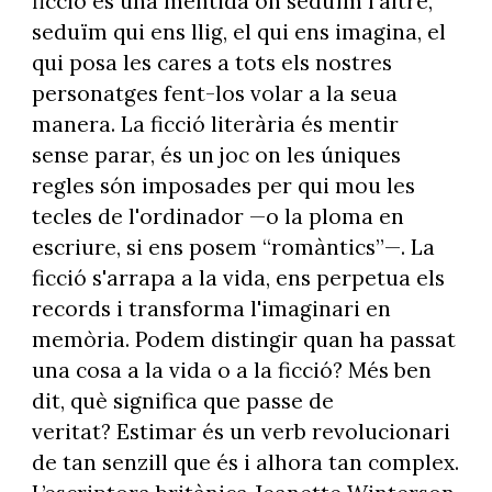
ficció és una mentida on seduïm l'altre,
seduïm qui ens llig, el qui ens imagina, el
qui posa les cares a tots els nostres
personatges fent-los volar a la seua
manera. La ficció literària és mentir
sense parar, és un joc on les úniques
regles són imposades per qui mou les
tecles de l'ordinador —o la ploma en
escriure, si ens posem “romàntics”—. La
ficció s'arrapa a la vida, ens perpetua els
records i transforma l'imaginari en
memòria. Podem distingir quan ha passat
una cosa a la vida o a la ficció? Més ben
dit, què significa que passe de
veritat? Estimar és un verb revolucionari
de tan senzill que és i alhora tan complex.