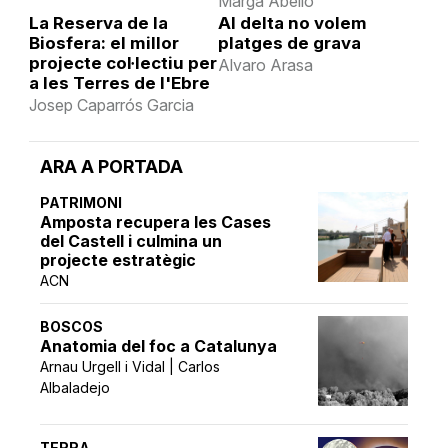
Marga Abelló
La Reserva de la
Al delta no volem
Biosfera: el millor
platges de grava
projecte col·lectiu per
Alvaro Arasa
a les Terres de l'Ebre
Josep Caparrós Garcia
ARA A PORTADA
PATRIMONI
Amposta recupera les Cases
del Castell i culmina un
projecte estratègic
ACN
BOSCOS
Anatomia del foc a Catalunya
Arnau Urgell i Vidal | Carlos
Albaladejo
TERRA