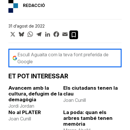
REDACCIÓ
31 d’agost de 2022
X
Bluesky
WhatsApp
Telegram
LinkedIn
Facebook
Email
Escull Aguaita com la teva font preferida de
Google
ET POT INTERESSAR
Avancem amb la
Els ciutadans tenen la
cultura, defugim de la
clau
demagògia
Joan Cunill
Jordi Jordan
No al PLATER
La poda: quan els
arbres també tenen
Joan Cunill
memòria