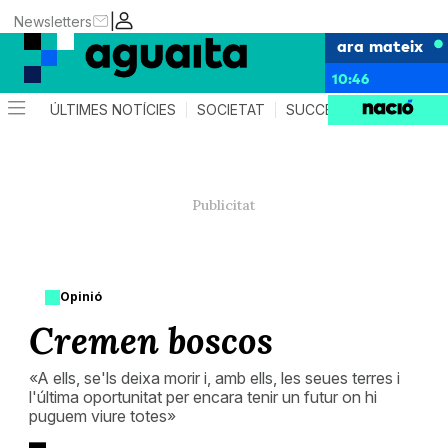
|
Newsletters
ara mateix
10:46
ÚLTIMES NOTÍCIES
SOCIETAT
SUCCESSOS
AGEND
Opinió
Cremen boscos
«A ells, se'ls deixa morir i, amb ells, les seues terres i
l'última oportunitat per encara tenir un futur on hi
puguem viure totes»