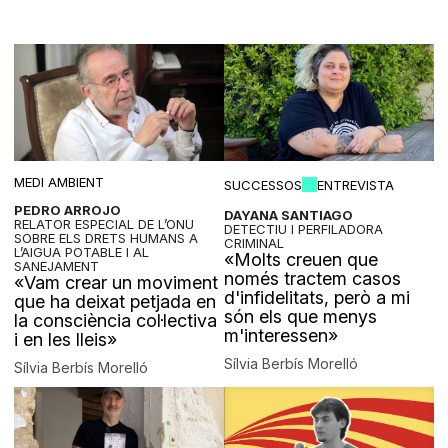
MEDI AMBIENT
SUCCESSOS
ENTREVISTA
PEDRO ARROJO
DAYANA SANTIAGO
RELATOR ESPECIAL DE L’ONU
DETECTIU I PERFILADORA
SOBRE ELS DRETS HUMANS A
CRIMINAL
L’AIGUA POTABLE I AL
«Molts creuen que
SANEJAMENT
només tractem casos
«Vam crear un moviment
d'infidelitats, però a mi
que ha deixat petjada en
són els que menys
la consciència col·lectiva
m'interessen»
i en les lleis»
Sílvia Berbís Morelló
Sílvia Berbís Morelló