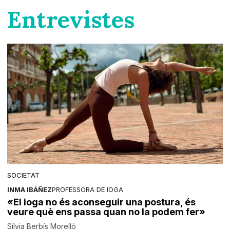
Entrevistes
SOCIETAT
INMA IBÁÑEZ
PROFESSORA DE IOGA
«El ioga no és aconseguir una postura, és
veure què ens passa quan no la podem fer»
Sílvia Berbís Morelló