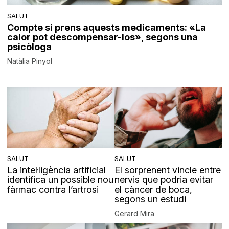
SALUT
Compte si prens aquests medicaments: «La
calor pot descompensar-los», segons una
psicòloga
Natàlia Pinyol
SALUT
SALUT
La intel·ligència artificial
El sorprenent vincle entre
identifica un possible nou
nervis que podria evitar
fàrmac contra l’artrosi
el càncer de boca,
segons un estudi
Gerard Mira