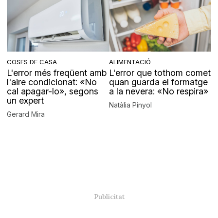
COSES DE CASA
ALIMENTACIÓ
L'error més freqüent amb
L'error que tothom comet
l'aire condicionat: «No
quan guarda el formatge
cal apagar-lo», segons
a la nevera: «No respira»
un expert
Natàlia Pinyol
Gerard Mira