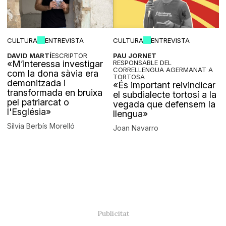
CULTURA
ENTREVISTA
CULTURA
ENTREVISTA
DAVID MARTÍ
ESCRIPTOR
PAU JORNET
«M’interessa investigar
RESPONSABLE DEL
CORRELLENGUA AGERMANAT A
com la dona sàvia era
TORTOSA
demonitzada i
«És important reivindicar
transformada en bruixa
el subdialecte tortosí a la
pel patriarcat o
vegada que defensem la
l'Església»
llengua»
Sílvia Berbís Morelló
Joan Navarro