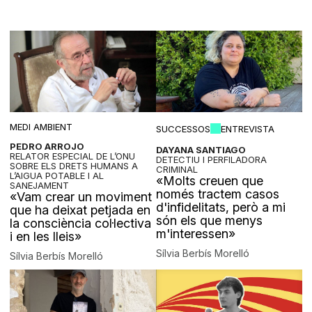
MEDI AMBIENT
SUCCESSOS
ENTREVISTA
PEDRO ARROJO
DAYANA SANTIAGO
RELATOR ESPECIAL DE L’ONU
DETECTIU I PERFILADORA
SOBRE ELS DRETS HUMANS A
CRIMINAL
L’AIGUA POTABLE I AL
«Molts creuen que
SANEJAMENT
només tractem casos
«Vam crear un moviment
d'infidelitats, però a mi
que ha deixat petjada en
són els que menys
la consciència col·lectiva
m'interessen»
i en les lleis»
Sílvia Berbís Morelló
Sílvia Berbís Morelló