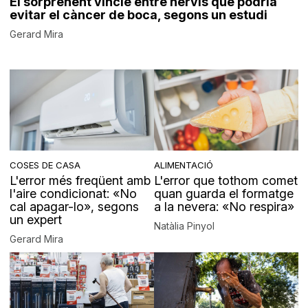
El sorprenent vincle entre nervis que podria
evitar el càncer de boca, segons un estudi
Gerard Mira
COSES DE CASA
ALIMENTACIÓ
L'error més freqüent amb
L'error que tothom comet
l'aire condicionat: «No
quan guarda el formatge
cal apagar-lo», segons
a la nevera: «No respira»
un expert
Natàlia Pinyol
Gerard Mira