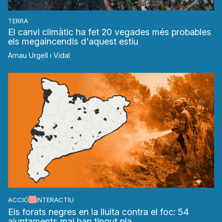
TERRA
El canvi climàtic ha fet 20 vegades més probables
els megaincendis d'aquest estiu
Arnau Urgell i Vidal
ACCIÓ
INTERACTIU
Els forats negres en la lluita contra el foc: 54
ajuntaments mai han tingut pla