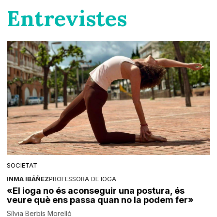
Entrevistes
SOCIETAT
INMA IBÁÑEZ
PROFESSORA DE IOGA
«El ioga no és aconseguir una postura, és
veure què ens passa quan no la podem fer»
Sílvia Berbís Morelló