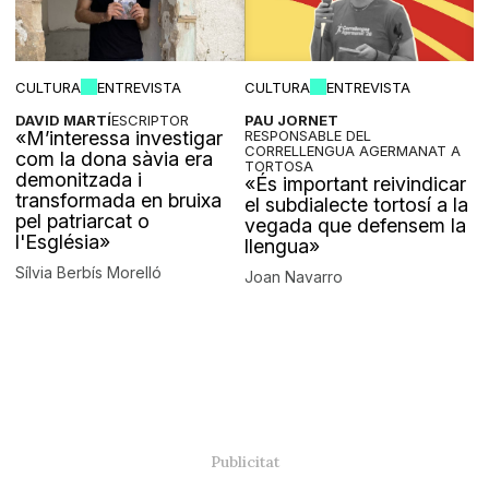
CULTURA
ENTREVISTA
CULTURA
ENTREVISTA
DAVID MARTÍ
ESCRIPTOR
PAU JORNET
«M’interessa investigar
RESPONSABLE DEL
CORRELLENGUA AGERMANAT A
com la dona sàvia era
TORTOSA
demonitzada i
«És important reivindicar
transformada en bruixa
el subdialecte tortosí a la
pel patriarcat o
vegada que defensem la
l'Església»
llengua»
Sílvia Berbís Morelló
Joan Navarro