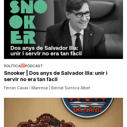
POLÍTICA
PÒDCAST
Snooker | Dos anys de Salvador Illa: unir i
servir no era tan fàcil
Ferran Casas i Manresa | Bernat Surroca Albet