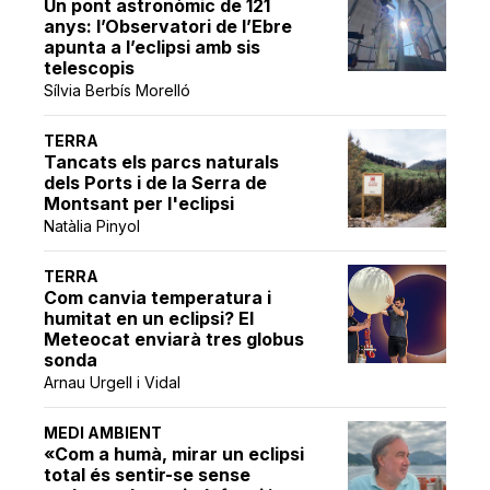
Un pont astronòmic de 121
anys: l’Observatori de l’Ebre
apunta a l’eclipsi amb sis
telescopis
Sílvia Berbís Morelló
TERRA
Tancats els parcs naturals
dels Ports i de la Serra de
Montsant per l'eclipsi
Natàlia Pinyol
TERRA
Com canvia temperatura i
humitat en un eclipsi? El
Meteocat enviarà tres globus
sonda
Arnau Urgell i Vidal
MEDI AMBIENT
«Com a humà, mirar un eclipsi
total és sentir-se sense