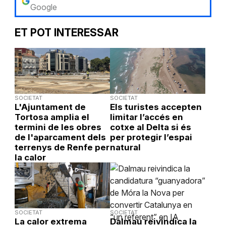
Google
ET POT INTERESSAR
SOCIETAT
SOCIETAT
L'Ajuntament de
Els turistes accepten
Tortosa amplia el
limitar l’accés en
termini de les obres
cotxe al Delta si és
de l'aparcament dels
per protegir l’espai
terrenys de Renfe per
natural
la calor
SOCIETAT
SOCIETAT
La calor extrema
Dalmau reivindica la