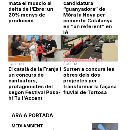
mata el musclo al
candidatura
delta de l'Ebre: un
“guanyadora” de
20% menys de
Móra la Nova per
producció
convertir Catalunya
en “un referent” en
IA
SOCIETAT
SOCIETAT
El català de la Franja i
Surten a concurs les
un concurs de
obres dels dos
cantautors,
projectes per
protagonistes del
transformar la façana
segon Festival Posa-
fluvial de Tortosa
hi Tu l'Accent
ARA A PORTADA
MEDI AMBIENT