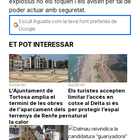
explosius no els toquen i els avisen per tal de
poder actuar amb seguretat.
Escull Aguaita com la teva font preferida de
Google
ET POT INTERESSAR
SOCIETAT
SOCIETAT
L'Ajuntament de
Els turistes accepten
Tortosa amplia el
limitar l’accés en
termini de les obres
cotxe al Delta si és
de l'aparcament dels
per protegir l’espai
terrenys de Renfe per
natural
la calor