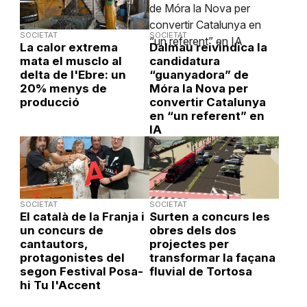
SOCIETAT
SOCIETAT
La calor extrema
Dalmau reivindica la
mata el musclo al
candidatura
delta de l'Ebre: un
“guanyadora” de
20% menys de
Móra la Nova per
producció
convertir Catalunya
en “un referent” en
IA
SOCIETAT
SOCIETAT
El català de la Franja i
Surten a concurs les
un concurs de
obres dels dos
cantautors,
projectes per
protagonistes del
transformar la façana
segon Festival Posa-
fluvial de Tortosa
hi Tu l'Accent