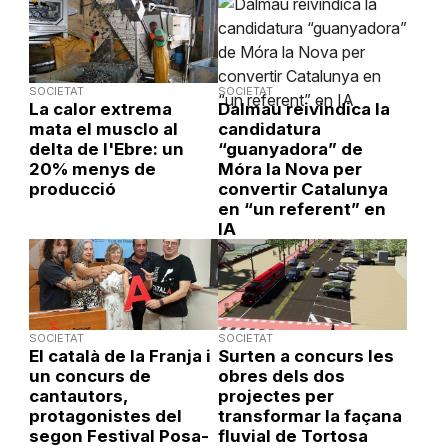
SOCIETAT
SOCIETAT
La calor extrema
Dalmau reivindica la
mata el musclo al
candidatura
delta de l'Ebre: un
“guanyadora” de
20% menys de
Móra la Nova per
producció
convertir Catalunya
en “un referent” en
IA
SOCIETAT
SOCIETAT
El català de la Franja i
Surten a concurs les
un concurs de
obres dels dos
cantautors,
projectes per
protagonistes del
transformar la façana
segon Festival Posa-
fluvial de Tortosa