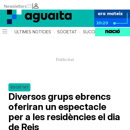
|
Newsletters
ara mateix
20:20
ÚLTIMES NOTÍCIES
SOCIETAT
SUCCESSOS
AGEND
SOCIETAT
Diversos grups ebrencs
oferiran un espectacle
per a les residències el dia
de Reis