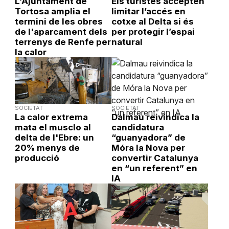
L'Ajuntament de
Els turistes accepten
Tortosa amplia el
limitar l’accés en
termini de les obres
cotxe al Delta si és
de l'aparcament dels
per protegir l’espai
terrenys de Renfe per
natural
la calor
SOCIETAT
SOCIETAT
La calor extrema
Dalmau reivindica la
mata el musclo al
candidatura
delta de l'Ebre: un
“guanyadora” de
20% menys de
Móra la Nova per
producció
convertir Catalunya
en “un referent” en
IA