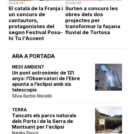
SOCIETAT
SOCIETAT
El català de la Franja i
Surten a concurs les
un concurs de
obres dels dos
cantautors,
projectes per
protagonistes del
transformar la façana
segon Festival Posa-
fluvial de Tortosa
hi Tu l'Accent
ARA A PORTADA
MEDI AMBIENT
Un pont astronòmic de 121
anys: l’Observatori de l’Ebre
apunta a l’eclipsi amb sis
telescopis
Sílvia Berbís Morelló
TERRA
Tancats els parcs naturals
dels Ports i de la Serra de
Montsant per l'eclipsi
Natàlia Pinyol