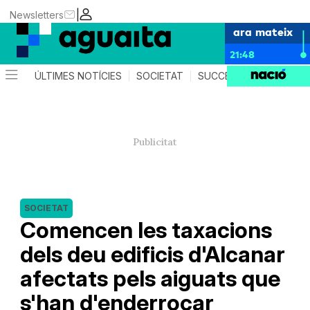
|
Newsletters
ara mateix
21:48
ÚLTIMES NOTÍCIES
SOCIETAT
SUCCESSOS
AGEND
SOCIETAT
Comencen les taxacions
dels deu edificis d'Alcanar
afectats pels aiguats que
s'han d'enderrocar