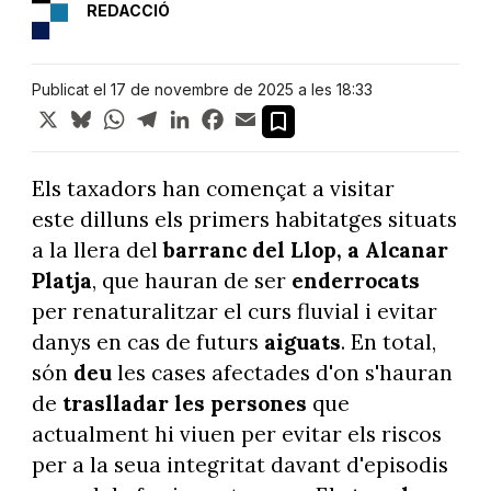
REDACCIÓ
Publicat el 17 de novembre de 2025 a les 18:33
X
Bluesky
WhatsApp
Telegram
LinkedIn
Facebook
Email
Els taxadors han començat a visitar
este dilluns els primers habitatges situats
a la llera del
barranc del Llop, a Alcanar
Platja
, que hauran de ser
enderrocats
per renaturalitzar el curs fluvial i evitar
danys en cas de futurs
aiguats
. En total,
són
deu
les cases afectades d'on s'hauran
de
traslladar les persones
que
actualment hi viuen per evitar els riscos
per a la seua integritat davant d'episodis