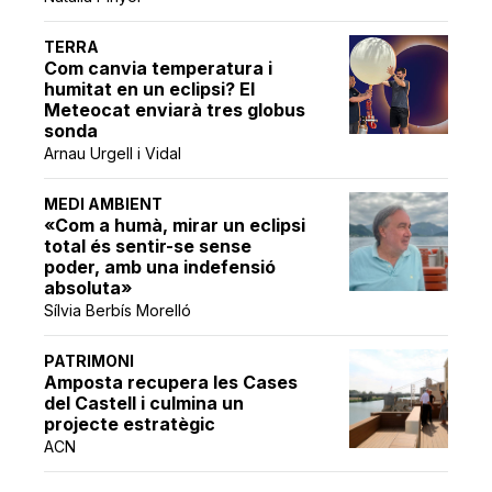
TERRA
Com canvia temperatura i
humitat en un eclipsi? El
Meteocat enviarà tres globus
sonda
Arnau Urgell i Vidal
MEDI AMBIENT
«Com a humà, mirar un eclipsi
total és sentir-se sense
poder, amb una indefensió
absoluta»
Sílvia Berbís Morelló
PATRIMONI
Amposta recupera les Cases
del Castell i culmina un
projecte estratègic
ACN