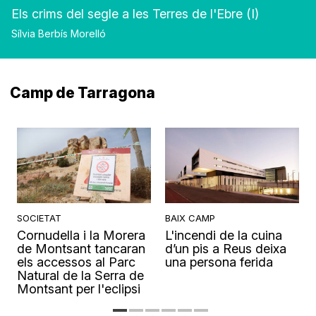
Els crims del segle a les Terres de l'Ebre (I)
Sílvia Berbís Morelló
Camp de Tarragona
SOCIETAT
BAIX CAMP
Cornudella i la Morera
L'incendi de la cuina
s
de Montsant tancaran
d’un pis a Reus deixa
els accessos al Parc
una persona ferida
Natural de la Serra de
Montsant per l'eclipsi