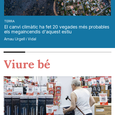
TERRA
El canvi climàtic ha fet 20 vegades més probables
els megaincendis d'aquest estiu
Arnau Urgell i Vidal
Viure bé