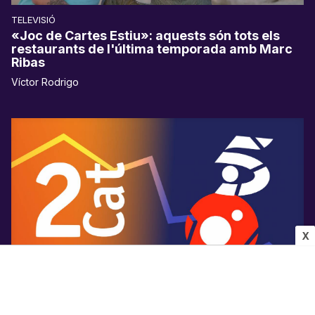
TELEVISIÓ
«Joc de Cartes Estiu»: aquests són tots els
restaurants de l'última temporada amb Marc
Ribas
Víctor Rodrigo
X
AUDIÈNCIES
La 2Cat ja supera els dos canals de Mediaset a