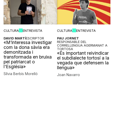
CULTURA
ENTREVISTA
CULTURA
ENTREVISTA
DAVID MARTÍ
ESCRIPTOR
PAU JORNET
«M’interessa investigar
RESPONSABLE DEL
CORRELLENGUA AGERMANAT A
com la dona sàvia era
TORTOSA
demonitzada i
«És important reivindicar
transformada en bruixa
el subdialecte tortosí a la
pel patriarcat o
vegada que defensem la
l'Església»
llengua»
Sílvia Berbís Morelló
Joan Navarro