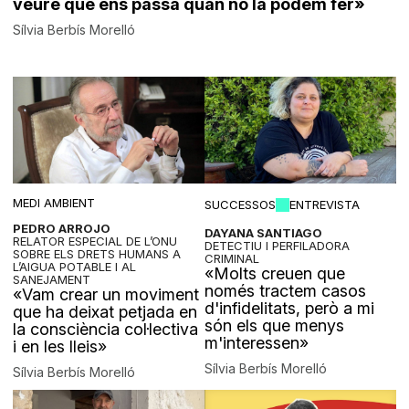
veure què ens passa quan no la podem fer»
Sílvia Berbís Morelló
MEDI AMBIENT
SUCCESSOS
ENTREVISTA
PEDRO ARROJO
DAYANA SANTIAGO
RELATOR ESPECIAL DE L’ONU
DETECTIU I PERFILADORA
SOBRE ELS DRETS HUMANS A
CRIMINAL
L’AIGUA POTABLE I AL
«Molts creuen que
SANEJAMENT
només tractem casos
«Vam crear un moviment
d'infidelitats, però a mi
que ha deixat petjada en
són els que menys
la consciència col·lectiva
m'interessen»
i en les lleis»
Sílvia Berbís Morelló
Sílvia Berbís Morelló