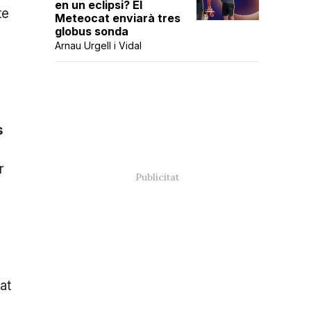
en un eclipsi? El
te
Meteocat enviarà tres
globus sonda
Arnau Urgell i Vidal
s
r
at