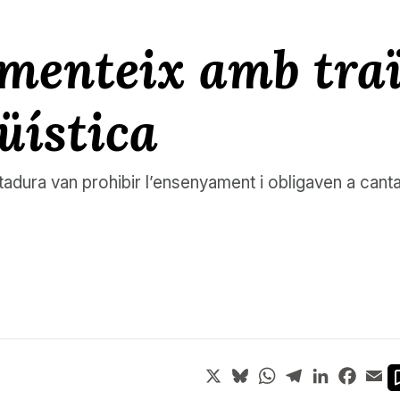
menteix amb traï
üística
adura van prohibir l’ensenyament i obligaven a cantar
X
Bluesky
WhatsApp
Telegram
LinkedIn
Face
Em