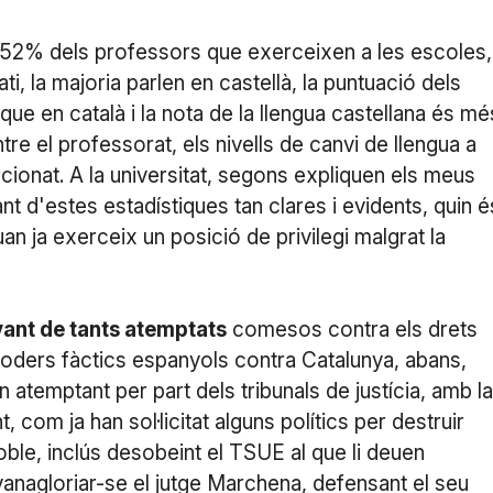
52% dels professors que exerceixen a les escoles,
ti, la majoria parlen en castellà, la puntuació dels
e en català i la nota de la llengua castellana és mé
tre el professorat, els nivells de canvi de llengua a
ionat. A la universitat, segons expliquen els meus
nt d'estes estadístiques tan clares i evidents, quin é
uan ja exerceix un posició de privilegi malgrat la
avant de tants atemptats
comesos contra els drets
poders fàctics espanyols contra Catalunya, abans,
 atemptant per part dels tribunals de justícia, amb la
 com ja han sol·licitat alguns polítics per destruir
oble, inclús desobeint el TSUE al que li deuen
anagloriar-se el jutge Marchena, defensant el seu