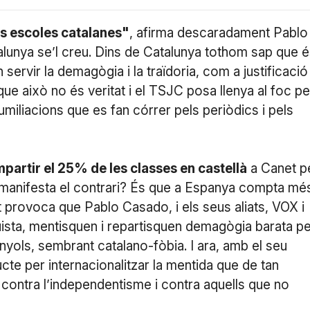
les escoles catalanes"
, afirma descaradament Pablo
alunya se’l creu. Dins de Catalunya tothom sap que 
n servir la demagògia i la traïdoria, com a justificació
e això no és veritat i el TSJC posa llenya al foc pe
miliacions que es fan córrer pels periòdics i pels
mpartir el 25% de les classes en castellà
a Canet p
a manifesta el contrari? És que a Espanya compta mé
t provoca que Pablo Casado, i els seus aliats, VOX i
uista, mentisquen i repartisquen demagògia barata p
nyols, sembrant catalano-fòbia. I ara, amb el seu
cte per internacionalitzar la mentida que de tan
ar contra l’independentisme i contra aquells que no