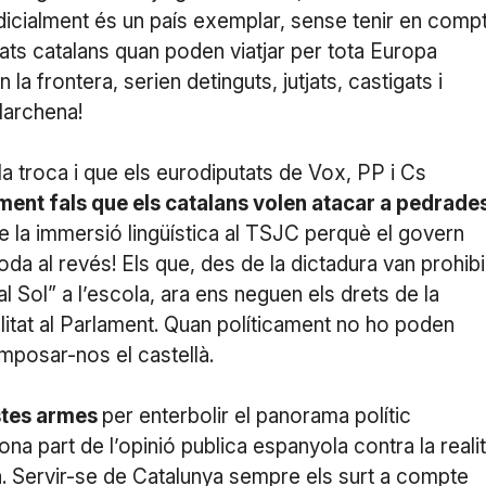
dicialment és un país exemplar, sense tenir en comp
tats catalans quan poden viatjar per tota Europa
la frontera, serien detinguts, jutjats, castigats i
Marchena!
a troca i que els eurodiputats de Vox, PP i Cs
ment fals que els catalans volen atacar a pedrade
 la immersió lingüística al TSJC perquè el govern
oda al revés! Els que, des de la dictadura van prohibi
l Sol” a l’escola, ara ens neguen els drets de la
litat al Parlament. Quan políticament no ho poden
imposar-nos el castellà.
astes armes
per enterbolir el panorama polític
na part de l’opinió publica espanyola contra la realit
ària. Servir-se de Catalunya sempre els surt a compte