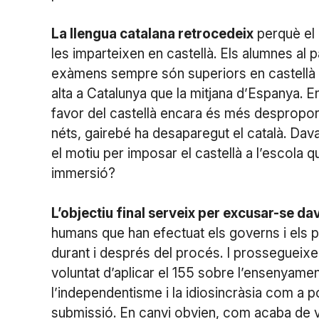
La llengua catalana retrocedeix
perquè el 
les imparteixen en castellà. Els alumnes al pa
exàmens sempre són superiors en castellà qu
alta a Catalunya que la mitjana d’Espanya. En
favor del castellà encara és més desproporc
néts, gairebé ha desaparegut el català. Dava
el motiu per imposar el castellà a l’escola q
immersió?
L’objectiu final serveix per excusar-se d
humans que han efectuat els governs i els 
durant i després del procés. I prossegueixen
voluntat d’aplicar el 155 sobre l’ensenyament,
l’independentisme i la idiosincràsia com a p
submissió. En canvi obvien, com acaba de v