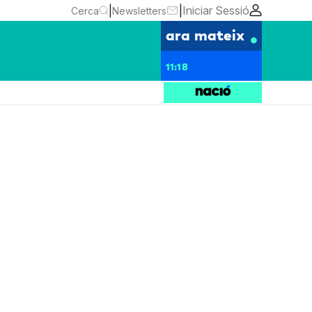
|
|
Iniciar Sessió
Cerca
Newsletters
ara mateix
11:18