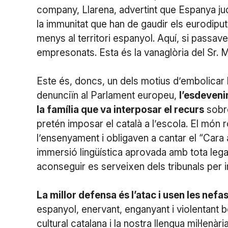
company, Llarena, advertint que Espanya ju
la immunitat que han de gaudir els eurodipu
menys al territori espanyol. Aquí, si passaven 
empresonats. Esta és la vanaglòria del Sr. 
Este és, doncs, un dels motius d’embolicar l
denunciïn al Parlament europeu,
l’esdeveni
la família que va interposar el recurs
sobre
pretén imposar el català a l’escola. El món r
l’ensenyament i obligaven a cantar el “Cara a
immersió lingüística aprovada amb tota lega
aconseguir es serveixen dels tribunals per 
La millor defensa és l’atac i usen les nef
espanyol, enervant, enganyant i violentant bo
cultural catalana i la nostra llengua mil·len