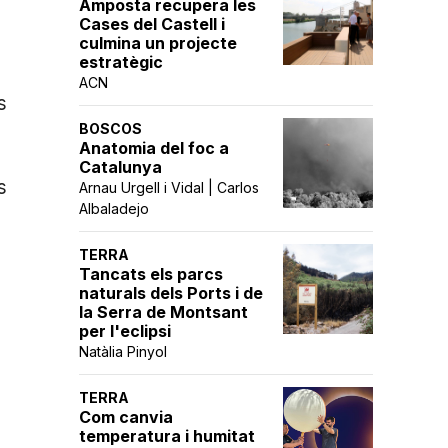
Amposta recupera les
Cases del Castell i
culmina un projecte
estratègic
ACN
s
BOSCOS
Anatomia del foc a
Catalunya
s
Arnau Urgell i Vidal | Carlos
Albaladejo
TERRA
Tancats els parcs
naturals dels Ports i de
la Serra de Montsant
per l'eclipsi
Natàlia Pinyol
TERRA
Com canvia
temperatura i humitat