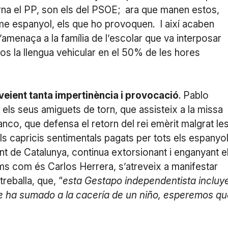
rna el PP, son els del PSOE; ara que manen estos,
sme espanyol, els que ho provoquen. I així acaben
s’amenaça a la família de l’escolar que va interposar
fos la llengua vehicular en el 50% de les hores
veient tanta impertinència i provocació
. Pablo
is els seus amiguets de torn, que assisteix a la missa
co, que defensa el retorn del rei emèrit malgrat le
ls capricis sentimentals pagats per tots els espanyol
ant de Catalunya, continua extorsionant i enganyant e
ms com és Carlos Herrera, s’atreveix a manifestar
reballa, que, “
esta Gestapo independentista incluy
se ha sumado a la cacería de un niño, esperemos qu