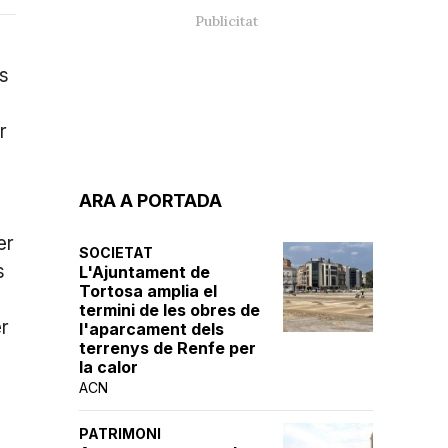
és
r
ARA A PORTADA
er
SOCIETAT
s
L'Ajuntament de
Tortosa amplia el
termini de les obres de
er
l'aparcament dels
terrenys de Renfe per
la calor
ACN
PATRIMONI