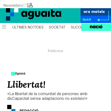
|
Newsletters
ara mateix
16:49
ÚLTIMES NOTÍCIES
SOCIETAT
SUCCESSOS
AGEND
Opinió
Llibertat!
«La llibertat de la comunitat de persones amb
disCapacitat sense adaptacions no existeix!»
REDACCIÓ