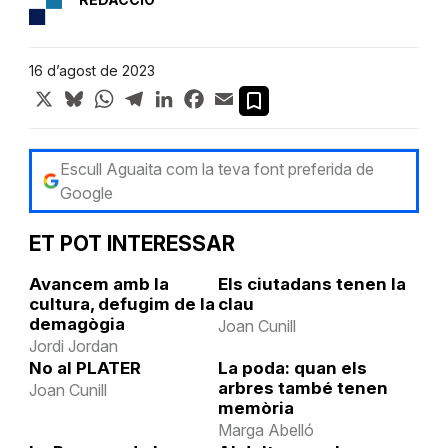
16 d’agost de 2023
X
Bluesky
WhatsApp
Telegram
LinkedIn
Facebook
Email
Escull Aguaita com la teva font preferida de
Google
ET POT INTERESSAR
Avancem amb la
Els ciutadans tenen la
cultura, defugim de la
clau
demagògia
Joan Cunill
Jordi Jordan
No al PLATER
La poda: quan els
arbres també tenen
Joan Cunill
memòria
Marga Abelló