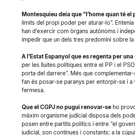
Montesquieu deia que “l’home quan té el p
límits del propi poder per aturar-lo”. Entenia 
han d’exercir com òrgans autònoms i indepen
impedir que un dels tres predomini sobre la 
A l’Estat Espanyol que es regenta per un
per les lluites polítiques entre el PP i el PSO
porta del darrere”. Més que complementar-s
fan és posar-se paranys per entorpir-se i a
fermesa.
Que el CGPJ no pugui renovar-se
ho provoc
màxim organisme judicial disposa dels pod
posen entre partits polítics i entre “el gov
judicial, son contínues i constants; a la cúpu