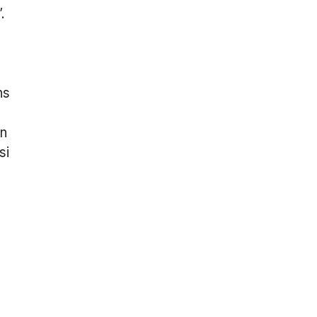
.
ns
en
si