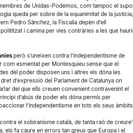
rn membres de Unidas-Podemos, com tampoc el supo
gia queda per sobre de la equanimitat de la justícia,
rn Pedro Sánchez, la Fiscalia depèn d’ell
polititzat i camina per vies contràries a les que hauri
ànies
però s’uneixen contra l’independentisme de
er com esmentat per Montesquieu sense que el
des del poder disposen uns i altres els dóna les
del dret d’expressió del Parlament de Catalunya on
rlar del que ells creuen convenient contravenint el
 principi d’abús de poder els dóna permís per
 coaccionar l’independentisme en tots els seus àmbits
contra el sobiranisme català, de tanta raó de creure
a, els fa caure en errors tan greus que Europa i el