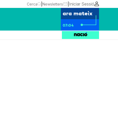
|
|
Iniciar Sessió
Cerca
Newsletters
ara mateix
07:04