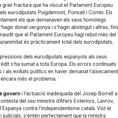
a gran fractura que ha viscut el Parlament Europeu
dels eurodiputats Puigdemont, Ponsatí i Comin. Els
njuntament els que demanaven els seus homòlegs
in donat vergonya i s’hagin abstingut i altres, fins
 inaudit que el Parlament Europeu hagi rebut més del
nanimitat és pràcticament total dels eurodiputats.
 pressions dels eurodiputats espanyols als seus
èdit s’ha sumat a tota Europa. Els errors continuats
s i als exiliats polítics en haver demanat l’aixecament
at encara més el problema.
de govern
i l’actuació inadequada del Josep Borrell a
contesta del seu ministre d’Afers Exteriors, Lavrov,
 d’Espanya contra l’independentisme català. Vist el
i judicials, s’entén perfectament que la ministra