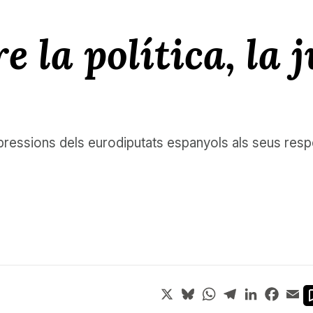
e la política, la j
 pressions dels eurodiputats espanyols als seus resp
X
Bluesky
WhatsApp
Telegram
LinkedIn
Face
Em