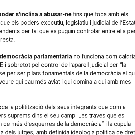
oder s’inclina a abusar-ne
fins que topa amb els
que els poders executiu, legislatiu i judicial de l’Esta
dents per tal que es puguin controlar entre ells pe
resta.
a democràcia parlamentària
no funciona com caldri
E i sobretot pel control de l’aparell judicial per “la
e per ser pilars fonamentals de la democràcia el q
 veure qui cau més aviat i qui domina a qui amb mes
a la politització dels seus integrants que com a
ers suprems dins el seu camp. Les traves que es
ern de més d’esquerres de la democràcia” i la cúpula
la dels jutges, amb definida ideologia política de dret