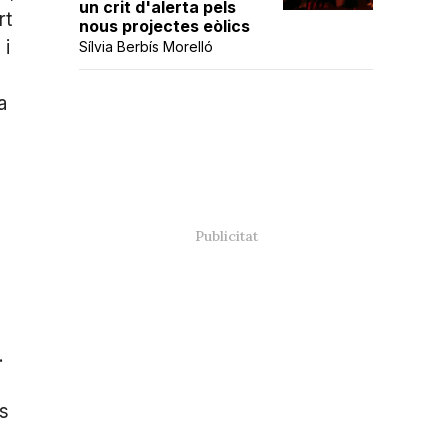
un crit d'alerta pels
rt
nous projectes eòlics
 i
Sílvia Berbís Morelló
a
.
’s