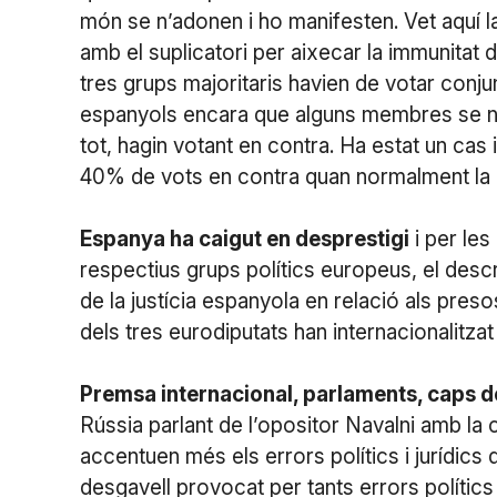
món se n’adonen i ho manifesten. Vet aquí l
amb el suplicatori per aixecar la immunitat 
tres grups majoritaris havien de votar co
espanyols encara que alguns membres se n’hag
tot, hagin votant en contra. Ha estat un cas
40% de vots en contra quan normalment la u
Espanya ha caigut en desprestigi
i per les
respectius grups polítics europeus, el descr
de la justícia espanyola en relació als preso
dels tres eurodiputats han internacionalitz
Premsa internacional, parlaments, caps 
Rússia parlant de l’opositor Navalni amb la 
accentuen més els errors polítics i jurídics
desgavell provocat per tants errors polítics 