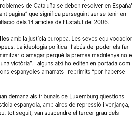
 problemes de Cataluña se deben resolver en España”
ant pàgina” que significa perseguint sense tenir en
lació dels 14 articles de l’Estatut del 2006.
lles
amb la justícia europea. Les seves equivocacio
us. La ideologia política i l’abús del poder els fan
nimitzar o amagar perquè la premsa madrilenya no 
una victòria”. I alguns així ho editen en portada com 
esons espanyoles amarrats i reprimits “por haberse
uan demana als tribunals de Luxemburg qüestions
justícia espanyola, amb aires de repressió i venjança,
u, tot seguit, van suspendre el tercer grau dels