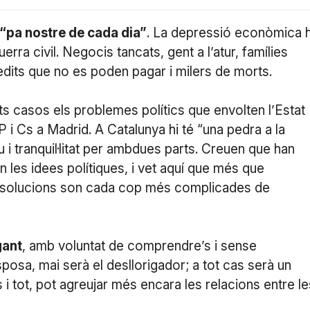
“pa nostre de cada dia”
. La depressió econòmica 
ra civil. Negocis tancats, gent a l’atur, famílies
dits que no es poden pagar i milers de morts.
 casos els problemes polítics que envolten l’Estat
P i Cs a Madrid. A Catalunya hi té “una pedra a la
i tranquil·litat per ambdues parts. Creuen que han
 en les idees polítiques, i vet aquí que més que
es solucions son cada cop més complicades de
gant
, amb voluntat de comprendre’s i sense
sposa, mai serà el desllorigador; a tot cas serà un
 i tot, pot agreujar més encara les relacions entre le