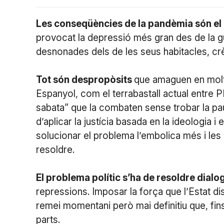
Les conseqüències de la pandèmia són el 
provocat la depressió més gran des de la guer
desnonades dels de les seus habitacles, crè
Tot són despropòsits
que amaguen en molts
Espanyol, com el terrabastall actual entre P
sabata” que la combaten sense trobar la pau 
d’aplicar la justícia basada en la ideologia i
solucionar el problema l’embolica més i l
resoldre.
El problema polític s’ha de resoldre dialo
repressions. Imposar la força que l’Estat di
remei momentani però mai definitiu que, fins
parts.