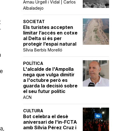
Arnau Urgell i Vidal | Carlos
Albaladejo
t
SOCIETAT
Els turistes accepten
r
limitar l’accés en cotxe
al Delta si és per
protegir l’espai natural
Sílvia Berbís Morelló
a
POLÍTICA
L'alcalde de l'Ampolla
ue
nega que vulga dimitir
a l'octubre però es
guarda la decisió sobre
el seu futur polític
ACN
CULTURA
Bot celebra el desè
aniversari de l'in-FCTA
amb Sílvia Pérez Cruz i
a,