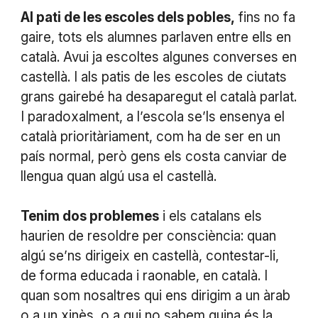
Al pati de les escoles dels pobles,
fins no fa
gaire, tots els alumnes parlaven entre ells en
català. Avui ja escoltes algunes converses en
castellà. I als patis de les escoles de ciutats
grans gairebé ha desaparegut el català parlat.
I paradoxalment, a l’escola se’ls ensenya el
català prioritàriament, com ha de ser en un
país normal, però gens els costa canviar de
llengua quan algú usa el castellà.
Tenim dos problemes
i els catalans els
haurien de resoldre per consciència: quan
algú se’ns dirigeix en castellà, contestar-li,
de forma educada i raonable, en català. I
quan som nosaltres qui ens dirigim a un àrab
o a un xinès, o a qui no sabem quina és la