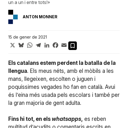
un a un i entre tots!»
ANTON MONNER
15 de gener de 2021
X
Bluesky
WhatsApp
Telegram
LinkedIn
Facebook
Email
Els catalans estem perdent la batalla de la
llengua
. Els meus néts, amb el mòbils a les
mans, llegeixen, escolten o juguen i
poquíssimes vegades ho fan en català. Avui
és l’eina més usada pels escolars i també per
la gran majoria de gent adulta.
Fins hi tot, en els
whatsapps
,
es reben
multitud d’acudits o comentaris escrits en