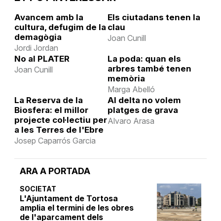
Avancem amb la
Els ciutadans tenen la
cultura, defugim de la
clau
demagògia
Joan Cunill
Jordi Jordan
No al PLATER
La poda: quan els
arbres també tenen
Joan Cunill
memòria
Marga Abelló
La Reserva de la
Al delta no volem
Biosfera: el millor
platges de grava
projecte col·lectiu per
Alvaro Arasa
a les Terres de l'Ebre
Josep Caparrós Garcia
ARA A PORTADA
SOCIETAT
L'Ajuntament de Tortosa
amplia el termini de les obres
de l'aparcament dels