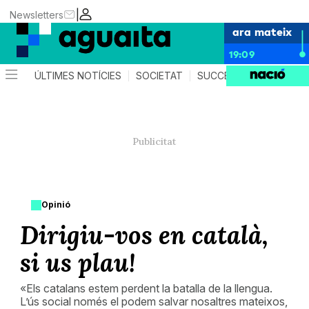
|
Newsletters
ara mateix
19:09
ÚLTIMES NOTÍCIES
SOCIETAT
SUCCESSOS
AGEND
Opinió
Dirigiu-vos en català,
si us plau!
«Els catalans estem perdent la batalla de la llengua.
L’ús social només el podem salvar nosaltres mateixos,