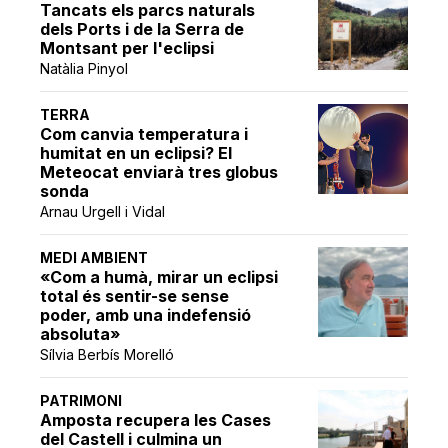
Tancats els parcs naturals
dels Ports i de la Serra de
Montsant per l'eclipsi
Natàlia Pinyol
TERRA
Com canvia temperatura i
humitat en un eclipsi? El
Meteocat enviarà tres globus
sonda
Arnau Urgell i Vidal
MEDI AMBIENT
«Com a humà, mirar un eclipsi
total és sentir-se sense
poder, amb una indefensió
absoluta»
Sílvia Berbís Morelló
PATRIMONI
Amposta recupera les Cases
del Castell i culmina un