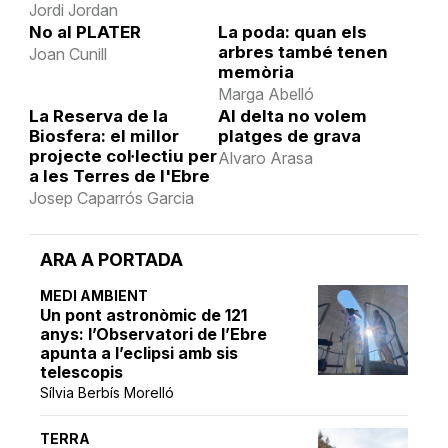
Jordi Jordan
No al PLATER
La poda: quan els
arbres també tenen
Joan Cunill
memòria
Marga Abelló
La Reserva de la
Al delta no volem
Biosfera: el millor
platges de grava
projecte col·lectiu per
Alvaro Arasa
a les Terres de l'Ebre
Josep Caparrós Garcia
ARA A PORTADA
MEDI AMBIENT
Un pont astronòmic de 121
anys: l’Observatori de l’Ebre
apunta a l’eclipsi amb sis
telescopis
Sílvia Berbís Morelló
TERRA