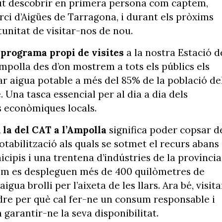
ogut descobrir en primera persona com captem,
rci d’Aigües de Tarragona, i durant els pròxims
tunitat de visitar-nos de nou.
 programa propi de visites
a la nostra Estació d
mpolla des d’on mostrem a tots els públics els
 aigua potable a més del 85% de la població de
 Una tasca essencial per al dia a dia dels
ats econòmiques locals.
 la del CAT a l’Ampolla
significa poder copsar d
tabilització als quals se sotmet el recurs abans
cipis i una trentena d’indústries de la província
 com es despleguen més de 400 quilòmetres de
gua brolli per l’aixeta de les llars. Ara bé, visita
ndre per què cal fer-ne un consum responsable i
garantir-ne la seva disponibilitat.