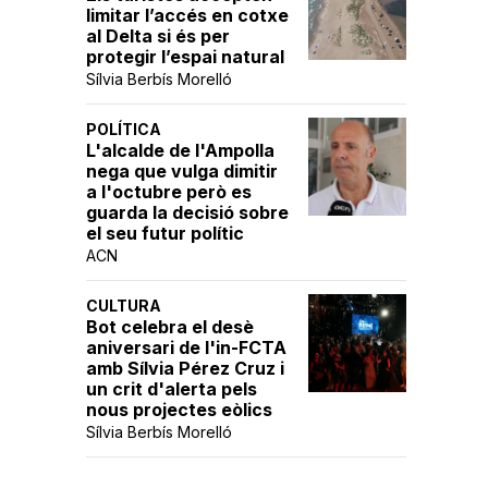
limitar l’accés en cotxe
al Delta si és per
protegir l’espai natural
Sílvia Berbís Morelló
POLÍTICA
L'alcalde de l'Ampolla
nega que vulga dimitir
a l'octubre però es
guarda la decisió sobre
el seu futur polític
ACN
CULTURA
Bot celebra el desè
aniversari de l'in-FCTA
amb Sílvia Pérez Cruz i
un crit d'alerta pels
nous projectes eòlics
Sílvia Berbís Morelló