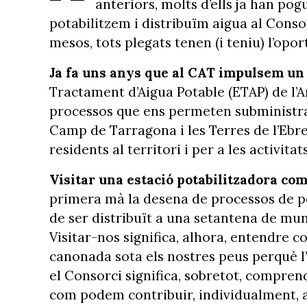
anteriors, molts d’ells ja han p
potabilitzem i distribuïm aigua al Conso
mesos, tots plegats tenen (i teniu) l’opor
Ja fa uns anys que al CAT impulsem un
Tractament d’Aigua Potable (ETAP) de l’A
processos que ens permeten subministrar
Camp de Tarragona i les Terres de l’Ebre.
residents al territori i per a les activit
Visitar una estació potabilitzadora com
primera mà la desena de processos de po
de ser distribuït a una setantena de muni
Visitar-nos significa, alhora, entendre
canonada sota els nostres peus perquè l’ai
el Consorci significa, sobretot, compre
com podem contribuir, individualment, a 