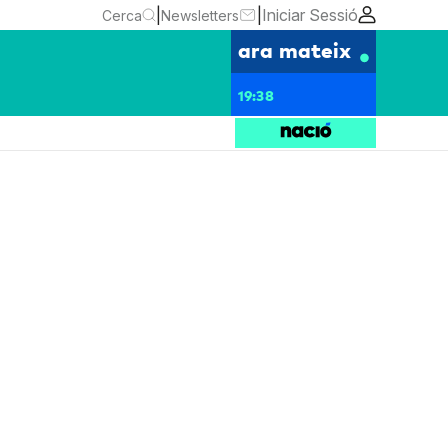
|
|
Iniciar Sessió
Cerca
Newsletters
ara mateix
19:38