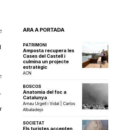
ARA A PORTADA
e
PATRIMONI
l
Amposta recupera les
Cases del Castell i
culmina un projecte
estratègic
ACN
e
BOSCOS
.
Anatomia del foc a
Catalunya
Arnau Urgell i Vidal | Carlos
r
Albaladejo
SOCIETAT
Els turistes accepten