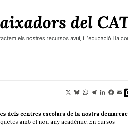
aixadors del CA
ractem els nostres recursos avui, i l'educació i la c
X
Bluesky
WhatsApp
Telegram
LinkedIn
Face
Em
ules dels centres escolars de la nostra demarcac
xiquetes amb el nou any acadèmic. En cursos