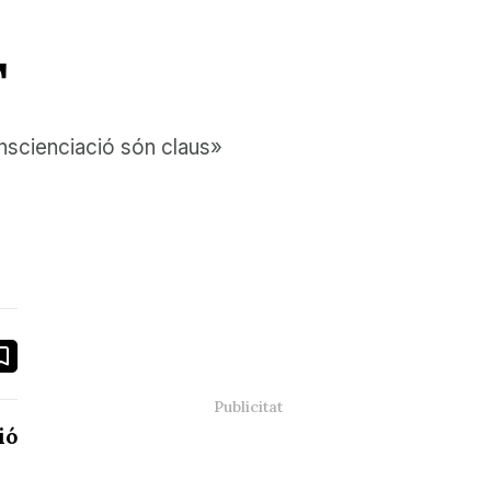
T
onscienciació són claus»
book
ail
ió