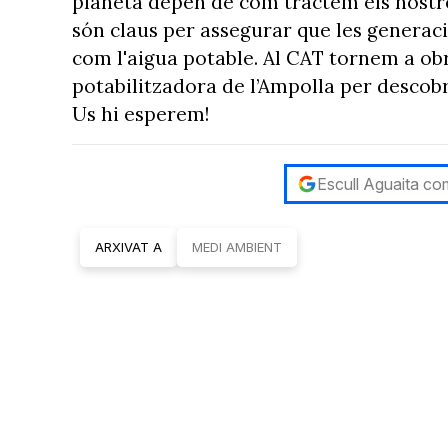
planeta depèn de com tractem els nostres
són claus per assegurar que les generaci
com l'aigua potable. Al CAT tornem a obr
potabilitzadora de l’Ampolla per descobri
Us hi esperem!
Escull Aguaita com
ARXIVAT A
MEDI AMBIENT