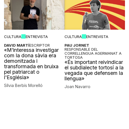
CULTURA
ENTREVISTA
CULTURA
ENTREVISTA
DAVID MARTÍ
ESCRIPTOR
PAU JORNET
«M’interessa investigar
RESPONSABLE DEL
CORRELLENGUA AGERMANAT A
com la dona sàvia era
TORTOSA
demonitzada i
«És important reivindicar
transformada en bruixa
el subdialecte tortosí a la
pel patriarcat o
vegada que defensem la
l'Església»
llengua»
Sílvia Berbís Morelló
Joan Navarro