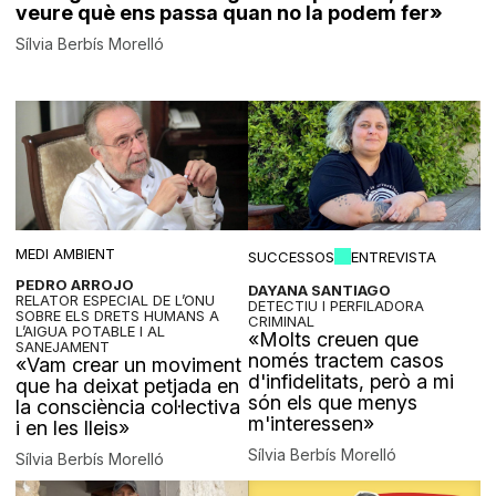
veure què ens passa quan no la podem fer»
Sílvia Berbís Morelló
MEDI AMBIENT
SUCCESSOS
ENTREVISTA
PEDRO ARROJO
DAYANA SANTIAGO
RELATOR ESPECIAL DE L’ONU
DETECTIU I PERFILADORA
SOBRE ELS DRETS HUMANS A
CRIMINAL
L’AIGUA POTABLE I AL
«Molts creuen que
SANEJAMENT
només tractem casos
«Vam crear un moviment
d'infidelitats, però a mi
que ha deixat petjada en
són els que menys
la consciència col·lectiva
m'interessen»
i en les lleis»
Sílvia Berbís Morelló
Sílvia Berbís Morelló