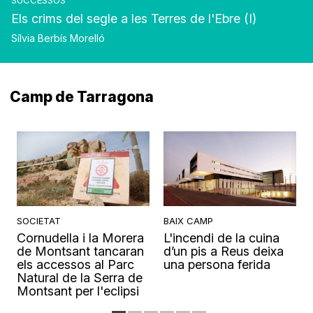
SUCCESSOS
Els crims del segle a les Terres de l'Ebre (I)
Sílvia Berbís Morelló
Camp de Tarragona
SOCIETAT
BAIX CAMP
Cornudella i la Morera
L'incendi de la cuina
s
de Montsant tancaran
d’un pis a Reus deixa
els accessos al Parc
una persona ferida
Natural de la Serra de
Montsant per l'eclipsi