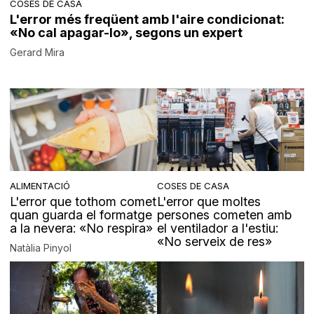
COSES DE CASA
L'error més freqüent amb l'aire condicionat:
«No cal apagar-lo», segons un expert
Gerard Mira
ALIMENTACIÓ
COSES DE CASA
L'error que tothom comet
L'error que moltes
quan guarda el formatge
persones cometen amb
a la nevera: «No respira»
el ventilador a l'estiu:
«No serveix de res»
Natàlia Pinyol