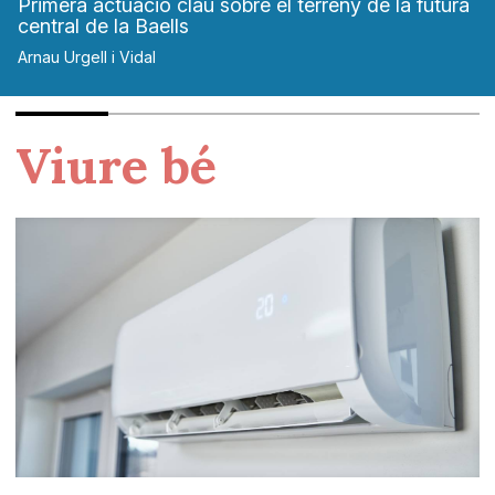
Primera actuació clau sobre el terreny de la futura
central de la Baells
Arnau Urgell i Vidal
Viure bé