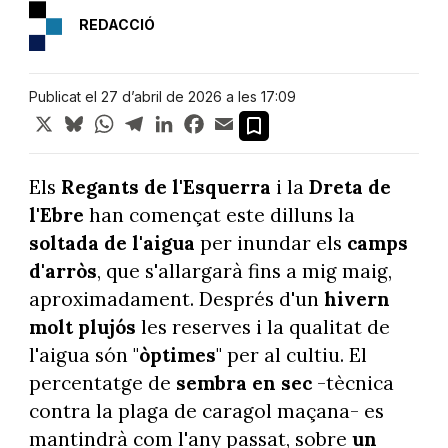
REDACCIÓ
Publicat el 27 d’abril de 2026 a les 17:09
X
Bluesky
WhatsApp
Telegram
LinkedIn
Facebook
Email
Els
Regants de l'Esquerra
i la
Dreta de
l'Ebre
han començat este dilluns la
soltada de l'aigua
per inundar els
camps
d'arròs
, que s'allargarà fins a mig maig,
aproximadament. Després d'un
hivern
molt plujós
les reserves i la qualitat de
l'aigua són "
òptimes
" per al cultiu. El
percentatge de
sembra en sec
-tècnica
contra la plaga de caragol maçana- es
mantindrà com l'any passat, sobre
un