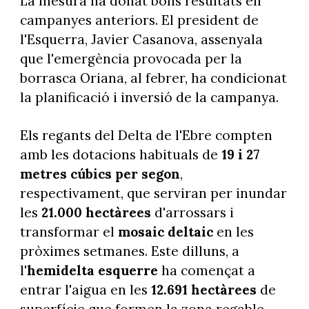
La mesura ha donat bons resultats en
campanyes anteriors. El president de
l'Esquerra, Javier Casanova, assenyala
que l'emergència provocada per la
borrasca Oriana, al febrer, ha condicionat
la planificació i inversió de la campanya.
Els regants del Delta de l'Ebre compten
amb les dotacions habituals de
19 i 27
metres cúbics per segon
,
respectivament, que serviran per inundar
les
21.000 hectàrees
d'arrossars i
transformar el
mosaic deltaic
en les
pròximes setmanes. Este dilluns, a
l'
hemidelta
esquerre
ha començat a
entrar l'aigua en les
12.691 hectàrees
de
superfície que formen la zona regable,