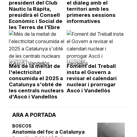
president del Club
el diàleg amb el
Nàutic la Ràpita,
territori amb les
presidirà el Consell
primeres sessions
Econòmic i Social de
informatives
les Terres de l'Ebre
ECONOMIA
ECONOMIA
Més de la meitat de
Foment del Treball
l'electricitat
insta el Govern a
consumida el 2025 a
revisar el calendari
Catalunya s'obté de
nuclear i prorrogar
les centrals nuclears
Ascó i Vandellòs
d'Ascó i Vandellòs
ARA A PORTADA
BOSCOS
Anatomia del foc a Catalunya