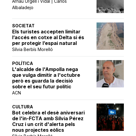
Arnau Urgell i Vidal | Carlos
Albaladejo
SOCIETAT
Els turistes accepten limitar
l’accés en cotxe al Delta si és
per protegir l’espai natural
Sílvia Berbís Morelló
POLÍTICA
L'alcalde de l'Ampolla nega
que vulga dimitir a l'octubre
però es guarda la decisió
sobre el seu futur polític
ACN
CULTURA
Bot celebra el desè aniversari
de l'in-FCTA amb Sílvia Pérez
Cruz i un crit d'alerta pels
nous projectes eòlics