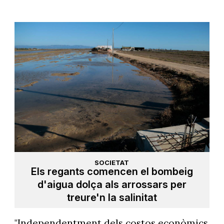
SOCIETAT
Els regants comencen el bombeig
d'aigua dolça als arrossars per
treure'n la salinitat
"Independentment dels costos econòmics