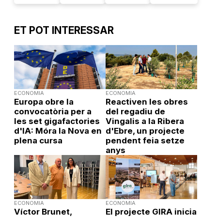
ET POT INTERESSAR
ECONOMIA
ECONOMIA
Europa obre la
Reactiven les obres
convocatòria per a
del regadiu de
les set gigafactories
Vingalis a la Ribera
d'IA: Móra la Nova en
d'Ebre, un projecte
plena cursa
pendent feia setze
anys
ECONOMIA
ECONOMIA
Víctor Brunet,
El projecte GIRA inicia