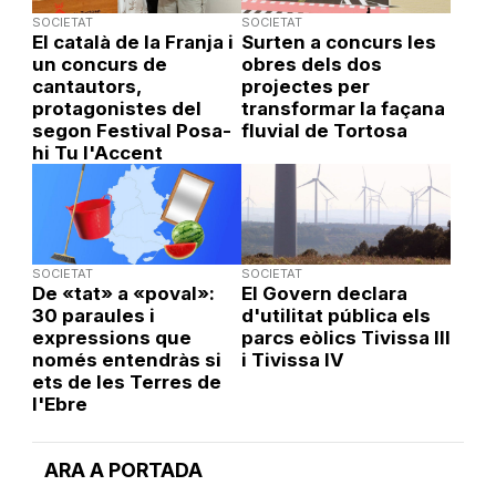
SOCIETAT
SOCIETAT
El català de la Franja i
Surten a concurs les
un concurs de
obres dels dos
cantautors,
projectes per
protagonistes del
transformar la façana
segon Festival Posa-
fluvial de Tortosa
hi Tu l'Accent
SOCIETAT
SOCIETAT
De «tat» a «poval»:
El Govern declara
30 paraules i
d'utilitat pública els
expressions que
parcs eòlics Tivissa III
només entendràs si
i Tivissa IV
ets de les Terres de
l'Ebre
ARA A PORTADA