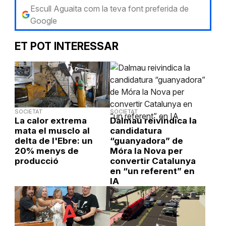
Escull Aguaita com la teva font preferida de
Google
ET POT INTERESSAR
SOCIETAT
SOCIETAT
La calor extrema
Dalmau reivindica la
mata el musclo al
candidatura
delta de l'Ebre: un
“guanyadora” de
20% menys de
Móra la Nova per
producció
convertir Catalunya
en “un referent” en
IA