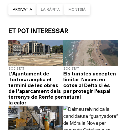
ARXIVAT A
LA RÀPITA
MONTSIÀ
ET POT INTERESSAR
SOCIETAT
SOCIETAT
L'Ajuntament de
Els turistes accepten
Tortosa amplia el
limitar l’accés en
termini de les obres
cotxe al Delta si és
de l'aparcament dels
per protegir l’espai
terrenys de Renfe per
natural
la calor