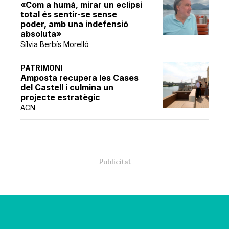
«Com a humà, mirar un eclipsi
total és sentir-se sense
poder, amb una indefensió
absoluta»
Sílvia Berbís Morelló
PATRIMONI
Amposta recupera les Cases
del Castell i culmina un
projecte estratègic
ACN