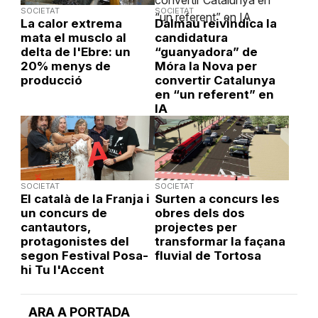
SOCIETAT
SOCIETAT
La calor extrema
Dalmau reivindica la
mata el musclo al
candidatura
delta de l'Ebre: un
“guanyadora” de
20% menys de
Móra la Nova per
producció
convertir Catalunya
en “un referent” en
IA
SOCIETAT
SOCIETAT
El català de la Franja i
Surten a concurs les
un concurs de
obres dels dos
cantautors,
projectes per
protagonistes del
transformar la façana
segon Festival Posa-
fluvial de Tortosa
hi Tu l'Accent
ARA A PORTADA