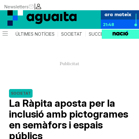
|
Newsletters
ara mateix
21:48
ÚLTIMES NOTÍCIES
SOCIETAT
SUCCESSOS
AGEND
SOCIETAT
La Ràpita aposta per la
inclusió amb pictogrames
en semàfors i espais
públics