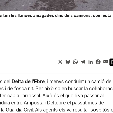
porten les llanxes amagades dins dels camions, com est
X
Bluesky
WhatsApp
Telegram
LinkedIn
Face
Em
es del
Delta de l’Ebre
, i menys conduint un camió de
s i de fosca nit. Per això solen buscar la col·laborac
fer cap a l’arrossal. Això és el que li va passar al
onduïa entre Amposta i Deltebre el passat mes de
la Guàrdia Civil. Als agents els va resultar sospitós e