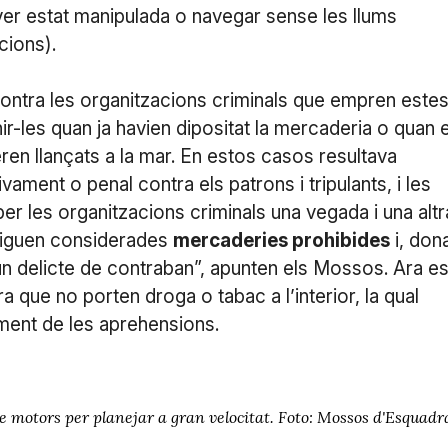
haver estat manipulada o navegar sense les llums
cions).
 contra les organitzacions criminals que empren este
r-les quan ja havien dipositat la mercaderia o quan 
ren llançats a la mar. En estos casos resultava
ment o penal contra els patrons i tripulants, i les
r les organitzacions criminals una vegada i una altr
siguen considerades
mercaderies prohibides
i, don
 un delicte de contraban”, apunten els Mossos. Ara e
ue no porten droga o tabac a l’interior, la qual
ent de les aprehensions.
motors per planejar a gran velocitat. Foto: Mossos d'Esquadr