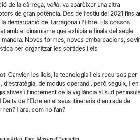
cció de la càrrega,
voilà
, va aparèixer una altra
tors de gran potència. Des de l’estiu del 2021 fins a
 la demarcació de Tarragona i l’Ebre. Els cossos
nat amb el dinamisme que exhibia a finals del segle
altra manera. Noves formes, noves embarcacions, sovi
tica per organitzar les sortides i els
ot. Canvien les lleis, la tecnologia i els recursos per
, d’estratègia, de modus operandi, però seguix, i en
latives i l’increment de la vigilància al sud peninsula
Delta de l’Ebre en el seus itineraris d’entrada de
rnen? I ara, com ho fan?
pneumàtica. Foto: Mossos d'Esquadra