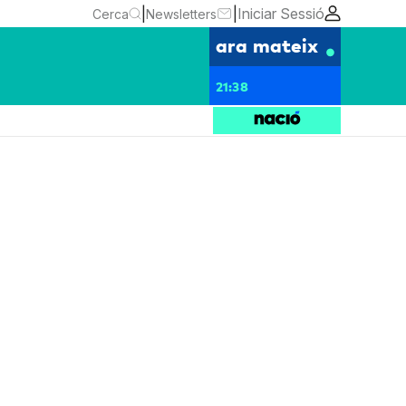
|
|
Iniciar Sessió
Cerca
Newsletters
ara mateix
21:38