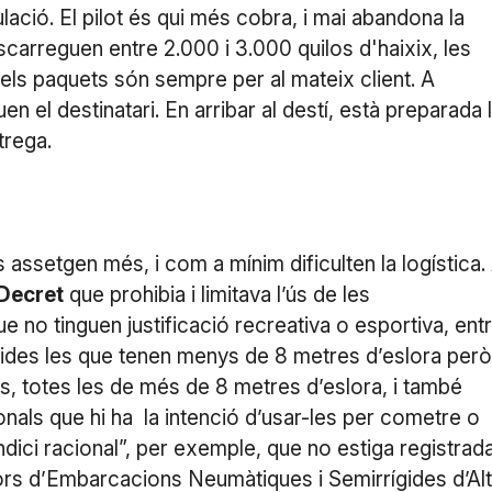
lació. El pilot és qui més cobra, i mai abandona la
escarreguen entre 2.000 i 3.000 quilos d'haixix, les
 els paquets són sempre per al mateix client. A
uen el destinatari. En arribar al destí, està preparada 
trega.
ls assetgen més, i com a mínim dificulten la logística.
 Decret
que prohibia i limitava l’ús de les
e no tinguen justificació recreativa o esportiva, ent
bides les que tenen menys de 8 metres d’eslora però
ts, totes les de més de 8 metres d’eslora, i també
ionals que hi ha la intenció d’usar-les per cometre o
indici racional”, per exemple, que no estiga registrada
ors d’Embarcacions Neumàtiques i Semirrígides d’Al