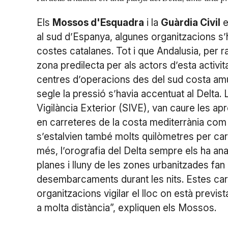
Els
Mossos d'Esquadra
i la
Guàrdia Civil
e
al sud d’Espanya, algunes organitzacions s’
costes catalanes. Tot i que Andalusia, per r
zona predilecta per als actors d’esta activita
centres d’operacions des del sud costa amu
segle la pressió s’havia accentuat al Delta
Vigilància Exterior (SIVE), van caure les
en carreteres de la costa mediterrània com l
s’estalvien també molts quilòmetres per carr
més, l’orografia del Delta sempre els ha an
planes i lluny de les zones urbanitzades fan
desembarcaments durant les nits. Estes cara
organitzacions vigilar el lloc on està previs
a molta distància”, expliquen els Mossos.