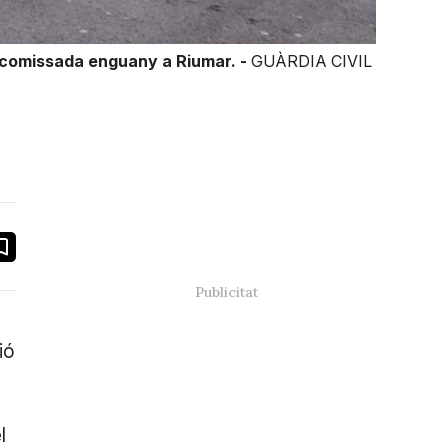
a comissada enguany a Riumar. -
GUÀRDIA CIVIL
book
ail
ió
l