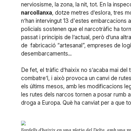
nerviosisme, la zona, la nit, tot. En la inspe
narcollanxa
, dotze metres d’eslora, tres mo
n’han intervingut 13 d'estes embarcacions a
policials sostenen que el narcotràfic ha tor
passat i principis de l’actual, però d’una 
de fabricació “artesanal”, empreses de logís
desembarcaments...
De fet, el tràfic d’haixix no s’acaba mai del t
combatre’l, i això provoca un canvi de rutes
els últims mesos, amb les modificacions legis
les rutes dels narcos tornen a posar rumb al 
droga a Europa. Què ha canviat per a que to
Fardells d'haixix en una platja del Delta, amb una 