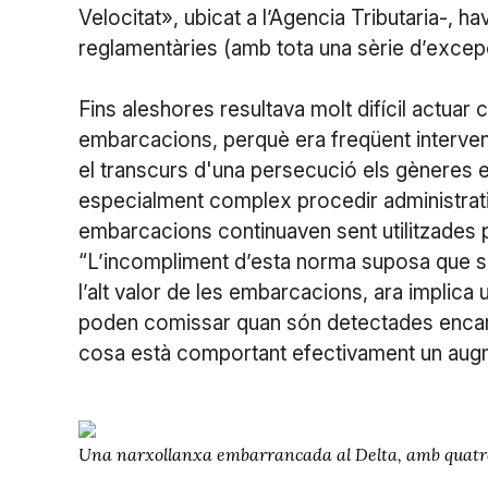
Velocitat», ubicat a l’Agencia Tributaria-, 
reglamentàries (amb tota una sèrie d’excep
Fins aleshores resultava molt difícil actuar
embarcacions, perquè era freqüent interveni
el transcurs d'una persecució els gèneres e
especialment complex procedir administrativa
embarcacions continuaven sent utilitzades pe
“L’incompliment d’esta norma suposa que 
l’alt valor de les embarcacions, ara implica
poden comissar quan són detectades encara q
cosa està comportant efectivament un augm
Una narxollanxa embarrancada al Delta, amb quatre 