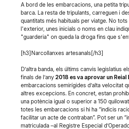
A bord de les embarcacions, una petita tripu
barca. La resta de tripulants, carreguen i d
quantitats més habituals per viatge. No tots
l'exterior, unes inicials o noms en clau indiq
"guarderia" on queda la droga fins que s'en
​[h3]Narcollanxes artesanals[/h3]
D’altra banda, els últims canvis legislatius e
finals de l’any
2018 es va aprovar un Reial
embarcacions semirígides d’alta velocitat qu
altres excepcions. En concret, estan prohi
una potència igual o superior a 150 quilowa
totes les embarcacions si hi ha “indicis rac
facilitar un acte de contraban”. Pot ser un “
matriculada –al Registre Especial d’Operad