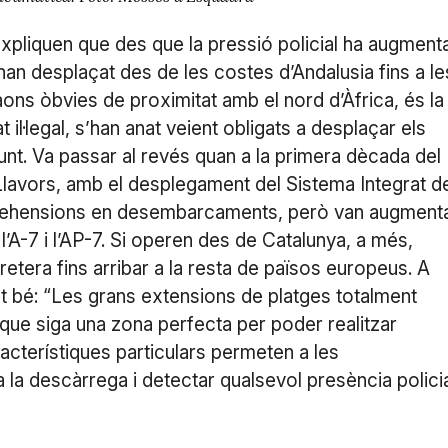
xpliquen que des que la pressió policial ha augment
han desplaçat des de les costes d’Andalusia fins a le
aons òbvies de proximitat amb el nord d’Àfrica, és la
t il·legal, s’han anat veient obligats a desplaçar els
nt. Va passar al revés quan a la primera dècada del
. Llavors, amb el desplegament del Sistema Integrat d
 aprehensions en desembarcaments, però van augment
’A-7 i l’AP-7. Si operen des de Catalunya, a més,
etera fins arribar a la resta de països europeus. A
at bé: “Les grans extensions de platges totalment
 que siga una zona perfecta per poder realitzar
cterístiques particulars permeten a les
ta la descàrrega i detectar qualsevol presència polici