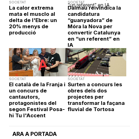
SOCIETAT
SOCIETAT
La calor extrema
Dalmau reivindica la
mata el musclo al
candidatura
delta de l'Ebre: un
“guanyadora” de
20% menys de
Móra la Nova per
producció
convertir Catalunya
en “un referent” en
IA
SOCIETAT
SOCIETAT
El català de la Franja i
Surten a concurs les
un concurs de
obres dels dos
cantautors,
projectes per
protagonistes del
transformar la façana
segon Festival Posa-
fluvial de Tortosa
hi Tu l'Accent
ARA A PORTADA