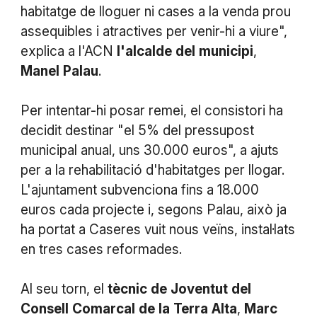
habitatge de lloguer ni cases a la venda prou
assequibles i atractives per venir-hi a viure",
explica a l'ACN
l'alcalde
del
municipi
,
Manel
Palau
.
Per intentar-hi posar remei, el consistori ha
decidit destinar "el 5% del pressupost
municipal anual, uns 30.000 euros", a ajuts
per a la rehabilitació d'habitatges per llogar.
L'ajuntament subvenciona fins a 18.000
euros cada projecte i, segons Palau, això ja
ha portat a Caseres vuit nous veïns, instal·lats
en tres cases reformades.
Al seu torn, el
tècnic
de
Joventut
del
Consell
Comarcal
de
la
Terra
Alta
,
Marc