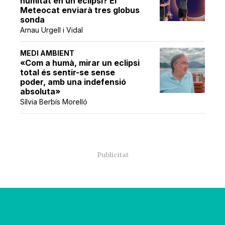
humitat en un eclipsi? El
Meteocat enviarà tres globus
sonda
Arnau Urgell i Vidal
MEDI AMBIENT
«Com a humà, mirar un eclipsi
total és sentir-se sense
poder, amb una indefensió
absoluta»
Sílvia Berbís Morelló