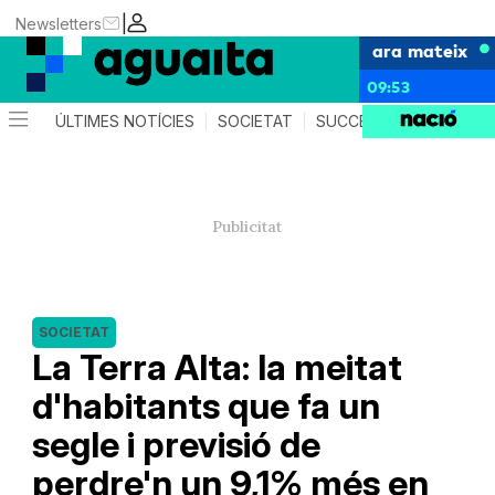
|
Newsletters
ara mateix
09:53
ÚLTIMES NOTÍCIES
SOCIETAT
SUCCESSOS
AGEND
SOCIETAT
La Terra Alta: la meitat
d'habitants que fa un
segle i previsió de
perdre'n un 9,1% més en