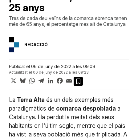
25 anys
Tres de cada deu veïns de la comarca ebrenca tenen
més de 65 anys, el percentatge més alt de Catalunya
REDACCIÓ
Publicat el 06 de juny de 2022 a les 09:09
Actualitzat el 06 de juny de 2022 a les 09:23
X
Bluesky
WhatsApp
Telegram
LinkedIn
Facebook
Email
La
Terra
Alta
és un dels exemples més
paradigmàtics de
comarca
despoblada
a
Catalunya. Ha perdut la meitat dels seus
habitants en l'últim segle, mentre que el país
ha vist la seva població més que triplicada. A