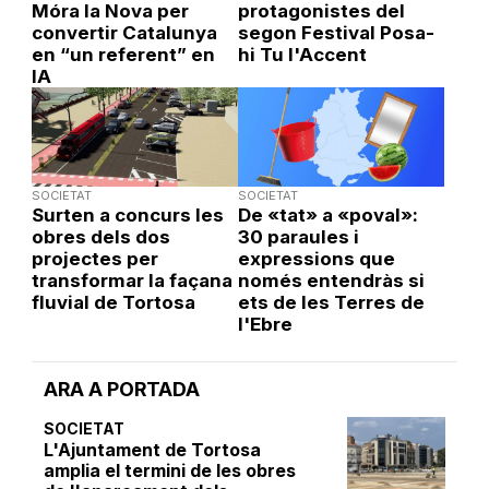
Móra la Nova per
protagonistes del
convertir Catalunya
segon Festival Posa-
en “un referent” en
hi Tu l'Accent
IA
SOCIETAT
SOCIETAT
Surten a concurs les
De «tat» a «poval»:
obres dels dos
30 paraules i
projectes per
expressions que
transformar la façana
només entendràs si
fluvial de Tortosa
ets de les Terres de
l'Ebre
ARA A PORTADA
SOCIETAT
L'Ajuntament de Tortosa
amplia el termini de les obres