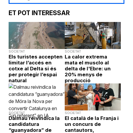
ET POT INTERESSAR
SOCIETAT
SOCIETAT
Els turistes accepten
La calor extrema
limitar l’accés en
mata el musclo al
cotxe al Delta si és
delta de l'Ebre: un
per protegir l’espai
20% menys de
natural
producció
SOCIETAT
SOCIETAT
Dalmau reivindica la
El català de la Franja i
candidatura
un concurs de
“guanyadora” de
cantautors,