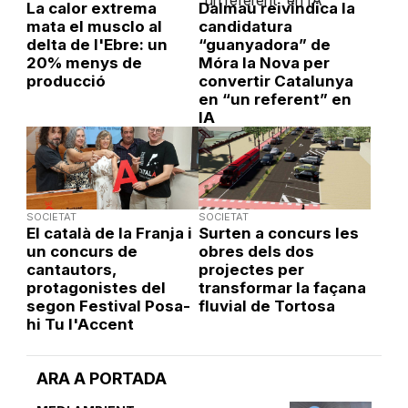
La calor extrema
Dalmau reivindica la
mata el musclo al
candidatura
delta de l'Ebre: un
“guanyadora” de
20% menys de
Móra la Nova per
producció
convertir Catalunya
en “un referent” en
IA
SOCIETAT
SOCIETAT
El català de la Franja i
Surten a concurs les
un concurs de
obres dels dos
cantautors,
projectes per
protagonistes del
transformar la façana
segon Festival Posa-
fluvial de Tortosa
hi Tu l'Accent
ARA A PORTADA