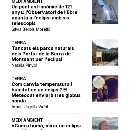
MEDI AMBIENT
Un pont astronòmic de 121
anys: l’Observatori de l’Ebre
apunta a l’eclipsi amb sis
telescopis
Sílvia Berbís Morelló
TERRA
Tancats els parcs naturals
dels Ports i de la Serra de
Montsant per l'eclipsi
Natàlia Pinyol
TERRA
Com canvia temperatura i
humitat en un eclipsi? El
Meteocat enviarà tres globus
sonda
Arnau Urgell i Vidal
MEDI AMBIENT
«Com a humà, mirar un eclipsi