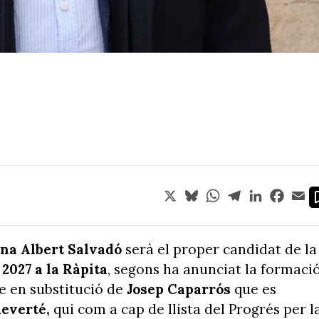
X
Bluesky
WhatsApp
Telegram
LinkedIn
Face
Em
ana
Albert Salvadó
serà el proper candidat de la
2027 a la Ràpita
, segons ha anunciat la formaci
le en substitució de
Josep Caparrós
que es
everté,
qui com a cap de llista del Progrés per l