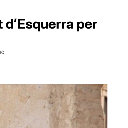
t d’Esquerra per
a
ió