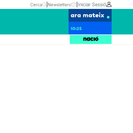
|
|
Iniciar Sessió
Cerca
Newsletters
ara mateix
10:25