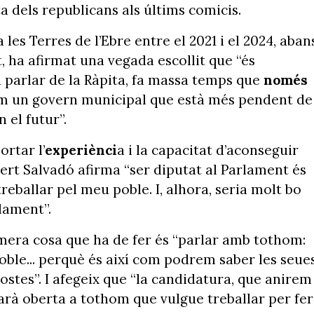
 dels republicans als últims comicis.
 les Terres de l’Ebre entre el 2021 i el 2024, aban
, ha afirmat una vegada escollit que “és
a parlar de la Ràpita, fa massa temps que
només
im un govern municipal que està més pendent de
 el futur”.
rtar l’
experiènci
a i la capacitat d’aconseguir
lbert Salvadó afirma “ser diputat al Parlament és
eballar pel meu poble. I, alhora, seria molt bo
rlament”.
rimera cosa que ha de fer és “parlar amb tothom:
poble... perquè és així com podrem saber les seue
ostes”. I afegeix que “la candidatura, que anirem
arà oberta a tothom que vulgue treballar per fer