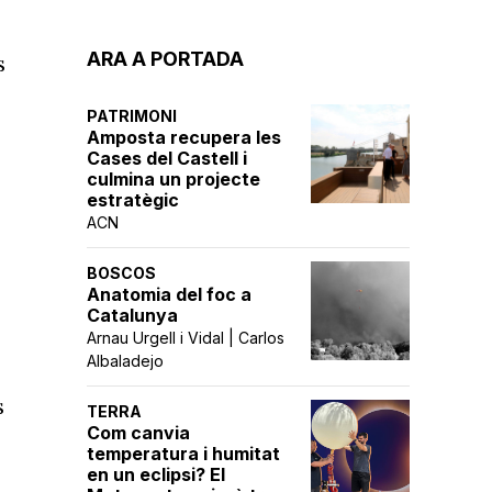
ARA A PORTADA
s
PATRIMONI
Amposta recupera les
Cases del Castell i
culmina un projecte
estratègic
ACN
BOSCOS
Anatomia del foc a
Catalunya
Arnau Urgell i Vidal | Carlos
Albaladejo
s
TERRA
Com canvia
temperatura i humitat
en un eclipsi? El