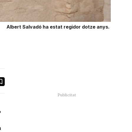
Albert Salvadó ha estat regidor dotze anys.
book
ail
ó
a