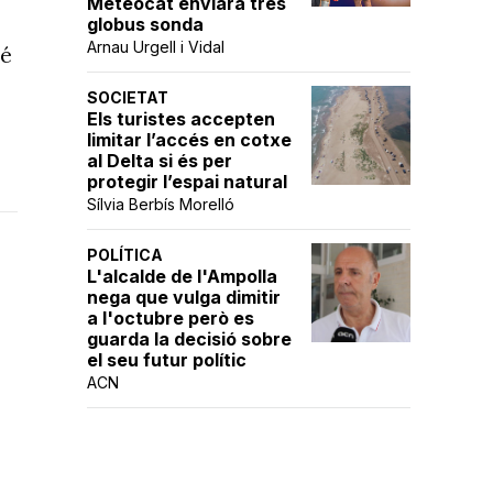
Meteocat enviarà tres
globus sonda
Arnau Urgell i Vidal
bé
SOCIETAT
Els turistes accepten
limitar l’accés en cotxe
al Delta si és per
protegir l’espai natural
Sílvia Berbís Morelló
POLÍTICA
L'alcalde de l'Ampolla
nega que vulga dimitir
a l'octubre però es
guarda la decisió sobre
el seu futur polític
ACN