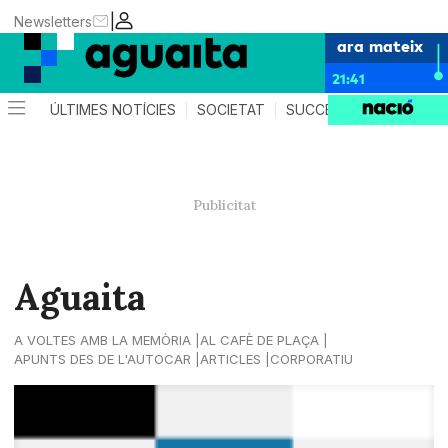
|
Newsletters
ara mateix
21:41
ÚLTIMES NOTÍCIES
SOCIETAT
SUCCESSOS
AGEND
Aguaita
A VOLTES AMB LA MEMÒRIA
AL CAFÈ DE PLAÇA
APUNTS DES DE L'AUTOCAR
ARTICLES
CORPORATIU