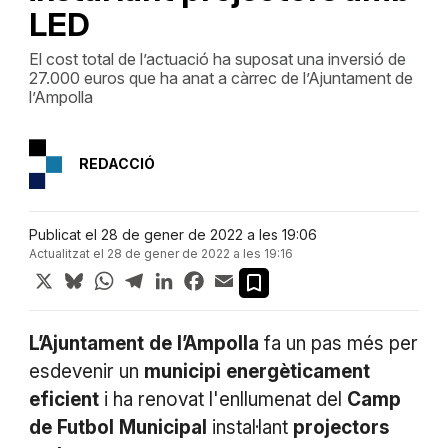
LED
El cost total de l’actuació ha suposat una inversió de
27.000 euros que ha anat a càrrec de l’Ajuntament de
l’Ampolla
REDACCIÓ
Publicat el 28 de gener de 2022 a les 19:06
Actualitzat el 28 de gener de 2022 a les 19:16
X
Bluesky
WhatsApp
Telegram
LinkedIn
Facebook
Email
L’Ajuntament
de
l’Ampolla
fa un pas més per
esdevenir un
municipi
energèticament
eficient
i ha renovat l'enllumenat del
Camp
de
Futbol
Municipal
instal·lant
projectors