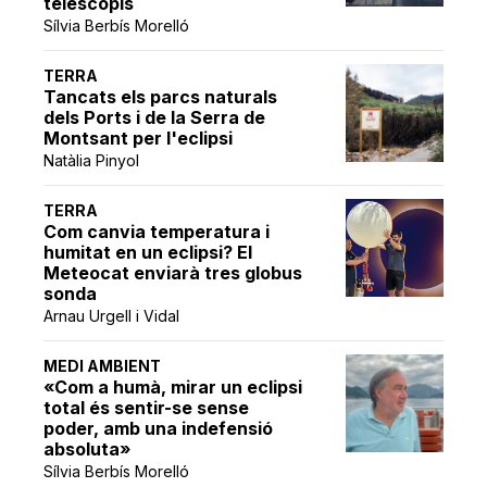
telescopis
Sílvia Berbís Morelló
TERRA
Tancats els parcs naturals
dels Ports i de la Serra de
Montsant per l'eclipsi
Natàlia Pinyol
TERRA
Com canvia temperatura i
humitat en un eclipsi? El
Meteocat enviarà tres globus
sonda
Arnau Urgell i Vidal
MEDI AMBIENT
«Com a humà, mirar un eclipsi
total és sentir-se sense
poder, amb una indefensió
absoluta»
Sílvia Berbís Morelló