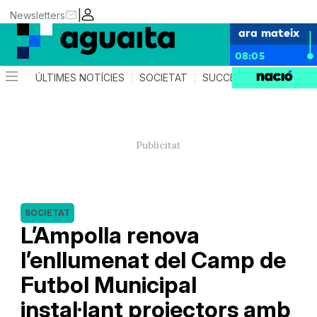
|
Newsletters
ara mateix
08:05
ÚLTIMES NOTÍCIES
SOCIETAT
SUCCESSOS
AGEND
SOCIETAT
L’Ampolla renova
l’enllumenat del Camp de
Futbol Municipal
instal·lant projectors amb