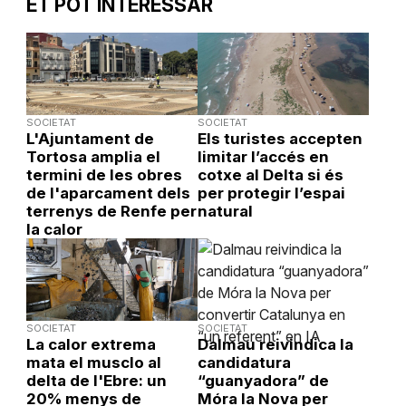
ET POT INTERESSAR
SOCIETAT
SOCIETAT
L'Ajuntament de
Els turistes accepten
Tortosa amplia el
limitar l’accés en
termini de les obres
cotxe al Delta si és
de l'aparcament dels
per protegir l’espai
terrenys de Renfe per
natural
la calor
SOCIETAT
SOCIETAT
La calor extrema
Dalmau reivindica la
mata el musclo al
candidatura
delta de l'Ebre: un
“guanyadora” de
20% menys de
Móra la Nova per