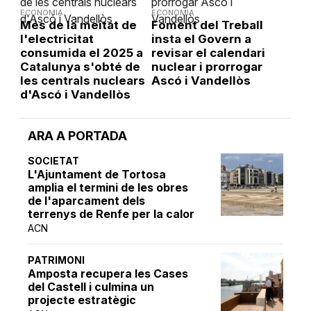
ECONOMIA
ECONOMIA
Més de la meitat de
Foment del Treball
l'electricitat
insta el Govern a
consumida el 2025 a
revisar el calendari
Catalunya s'obté de
nuclear i prorrogar
les centrals nuclears
Ascó i Vandellòs
d'Ascó i Vandellòs
ARA A PORTADA
SOCIETAT
L'Ajuntament de Tortosa
amplia el termini de les obres
de l'aparcament dels
terrenys de Renfe per la calor
ACN
PATRIMONI
Amposta recupera les Cases
del Castell i culmina un
projecte estratègic