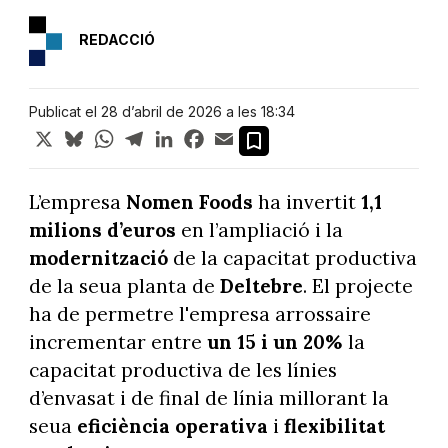
REDACCIÓ
Publicat el 28 d’abril de 2026 a les 18:34
X
Bluesky
WhatsApp
Telegram
LinkedIn
Facebook
Email
L’empresa
Nomen Foods
ha invertit
1,1
milions d’euros
en l’ampliació i la
modernització
de la capacitat productiva
de la seua planta de
Deltebre
. El projecte
ha de permetre l'empresa arrossaire
incrementar entre
un 15 i un 20%
la
capacitat productiva de les línies
d’envasat i de final de línia millorant la
seua
eficiència operativa
i
flexibilitat