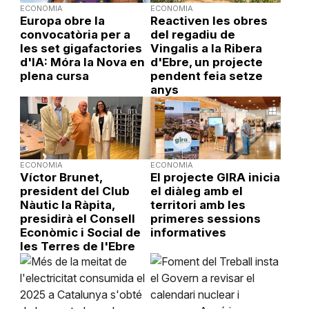
ECONOMIA
ECONOMIA
Europa obre la
Reactiven les obres
convocatòria per a
del regadiu de
les set gigafactories
Vingalis a la Ribera
d'IA: Móra la Nova en
d'Ebre, un projecte
plena cursa
pendent feia setze
anys
ECONOMIA
ECONOMIA
Víctor Brunet,
El projecte GIRA inicia
president del Club
el diàleg amb el
Nàutic la Ràpita,
territori amb les
presidirà el Consell
primeres sessions
Econòmic i Social de
informatives
les Terres de l'Ebre