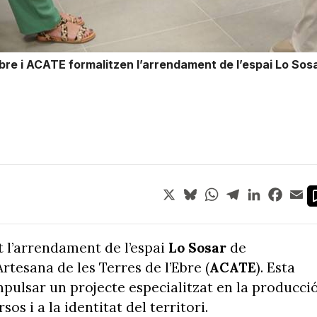
re i ACATE formalitzen l’arrendament de l’espai Lo Sosa
X
Bluesky
WhatsApp
Telegram
LinkedIn
Face
Em
t l’arrendament de l’espai
Lo Sosar
de
rtesana de les Terres de l’Ebre (
ACATE
). Esta
impulsar un projecte especialitzat en la producci
sos i a la identitat del territori.