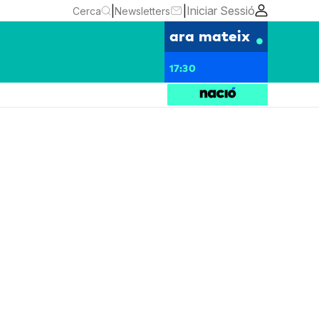
|
|
Iniciar Sessió
Cerca
Newsletters
ara mateix
17:30