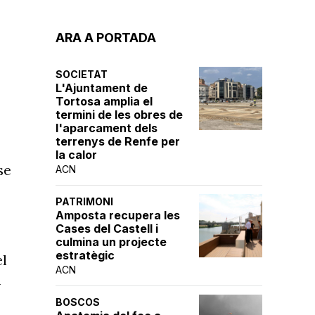
ARA A PORTADA
SOCIETAT
L'Ajuntament de
Tortosa amplia el
termini de les obres de
l'aparcament dels
terrenys de Renfe per
la calor
se
ACN
PATRIMONI
Amposta recupera les
Cases del Castell i
culmina un projecte
estratègic
el
ACN
l
BOSCOS