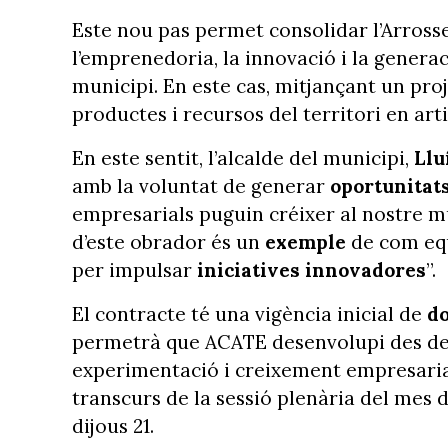
Este nou pas permet consolidar l’Arros
l’emprenedoria, la innovació i la gener
municipi. En este cas, mitjançant un pro
productes i recursos del territori en art
En este sentit, l’alcalde del municipi,
Llu
amb la voluntat de generar
oportunitat
empresarials puguin créixer al nostre mu
d’este obrador és un
exemple
de com eq
per impulsar
iniciatives innovadores
”.
El contracte té una vigència inicial de
do
permetrà que ACATE desenvolupi des de l
experimentació i creixement empresarial
transcurs de la sessió plenària del mes 
dijous 21.