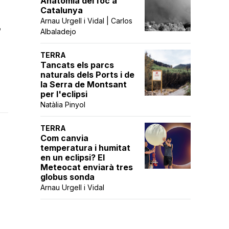
Anatomia del foc a
Catalunya
Arnau Urgell i Vidal | Carlos
,
Albaladejo
TERRA
Tancats els parcs
naturals dels Ports i de
la Serra de Montsant
per l'eclipsi
Natàlia Pinyol
TERRA
Com canvia
temperatura i humitat
en un eclipsi? El
Meteocat enviarà tres
globus sonda
Arnau Urgell i Vidal