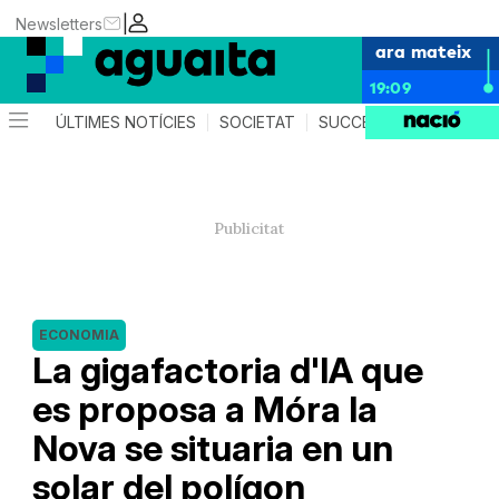
|
Newsletters
ara mateix
19:09
ÚLTIMES NOTÍCIES
SOCIETAT
SUCCESSOS
AGEND
ECONOMIA
La gigafactoria d'IA que
es proposa a Móra la
Nova se situaria en un
solar del polígon