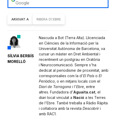
Google
ARXIVAT A
RIBERA D\'EBRE
Nascuda a Bot (Terra Alta). Llicenciada
en Ciències de la Informació per la
Universitat Autònoma de Barcelona, va
cursar un màster en Dret Ambiental i
SÍLVIA BERBÍS
recentment un postgrau en Oratòria
MORELLÓ
i Neurocomunicació. Sempre s'ha
dedicat al periodisme de proximitat, amb
corresponsalies com la d'
El País
o
El
Periódico
, o en mitjans locals com el
Diari de Tarragona
i l'
Ebre
, entre
altres. Fundadora d'
Aguaita.cat
, el
diari local vinculat a
Nació
a les Terres
de l'Ebre. També treballa a Ràdio Ràpita
i col·labora amb la revista
Descobrir
i
amb RAC1.