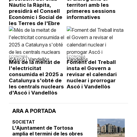
Nàutic la Ràpita,
territori amb les
presidirà el Consell
primeres sessions
Econòmic i Social de
informatives
les Terres de l'Ebre
ECONOMIA
ECONOMIA
Més de la meitat de
Foment del Treball
l'electricitat
insta el Govern a
consumida el 2025 a
revisar el calendari
Catalunya s'obté de
nuclear i prorrogar
les centrals nuclears
Ascó i Vandellòs
d'Ascó i Vandellòs
ARA A PORTADA
SOCIETAT
L'Ajuntament de Tortosa
amplia el termini de les obres