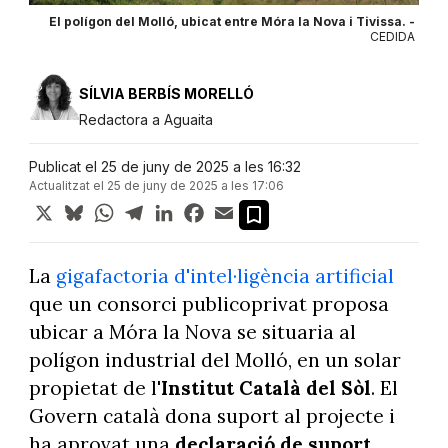
El polígon del Molló, ubicat entre Móra la Nova i Tivissa. -
CEDIDA
SÍLVIA BERBÍS MORELLÓ
Redactora a Aguaita
Publicat el 25 de juny de 2025 a les 16:32
Actualitzat el 25 de juny de 2025 a les 17:06
X
Bluesky
WhatsApp
Telegram
LinkedIn
Facebook
Email
La
gigafactoria d'intel·ligència artificial
que un consorci publicoprivat proposa
ubicar a Móra la Nova se situaria al
polígon industrial del Molló, en un solar
propietat de l'
Institut Català del Sòl
. El
Govern català dona suport al projecte i
ha aprovat una
declaració de suport