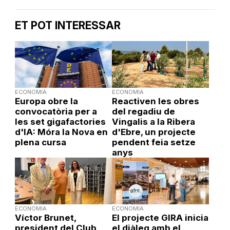
ET POT INTERESSAR
ECONOMIA
ECONOMIA
Europa obre la
Reactiven les obres
convocatòria per a
del regadiu de
les set gigafactories
Vingalis a la Ribera
d'IA: Móra la Nova en
d'Ebre, un projecte
plena cursa
pendent feia setze
anys
ECONOMIA
ECONOMIA
Víctor Brunet,
El projecte GIRA inicia
president del Club
el diàleg amb el