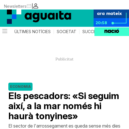
|
Newsletters
ara mateix
20:58
ÚLTIMES NOTÍCIES
SOCIETAT
SUCCESSOS
AGEND
ECONOMIA
Els pescadors: «Si seguim
així, a la mar només hi
haurà tonyines»
El sector de l'arrossegament es queda sense més dies