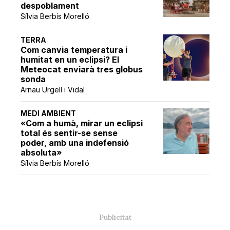
despoblament
Sílvia Berbís Morelló
TERRA
Com canvia temperatura i
humitat en un eclipsi? El
Meteocat enviarà tres globus
sonda
Arnau Urgell i Vidal
MEDI AMBIENT
«Com a humà, mirar un eclipsi
total és sentir-se sense
poder, amb una indefensió
absoluta»
Sílvia Berbís Morelló