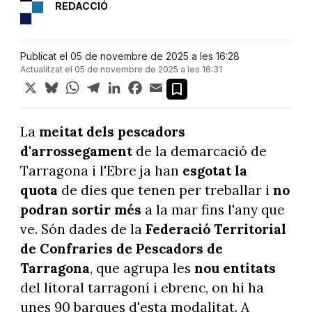
REDACCIÓ
Publicat el 05 de novembre de 2025 a les 16:28
Actualitzat el 05 de novembre de 2025 a les 16:31
X
Bluesky
WhatsApp
Telegram
LinkedIn
Facebook
Email
La
meitat dels pescadors
d'arrossegament
de la demarcació de
Tarragona i l'Ebre ja han
esgotat la
quota
de dies que tenen per treballar i
no
podran sortir més
a la mar fins l'any que
ve. Són dades de la
Federació Territorial
de Confraries de Pescadors de
Tarragona
, que agrupa les
nou entitats
del litoral tarragoní i ebrenc, on hi ha
unes 90 barques d'esta modalitat. A