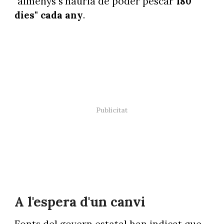
"almenys s'hauria de poder pescar
180
dies" cada any
.
A l'espera d'un canvi
Fonts del govern estatal han indicat que