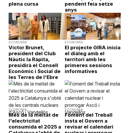
plena cursa
pendent feia setze
anys
ECONOMIA
ECONOMIA
Víctor Brunet,
El projecte GIRA inicia
president del Club
el diàleg amb el
Nàutic la Ràpita,
territori amb les
presidirà el Consell
primeres sessions
Econòmic i Social de
informatives
les Terres de l'Ebre
ECONOMIA
ECONOMIA
Més de la meitat de
Foment del Treball
l'electricitat
insta el Govern a
consumida el 2025 a
revisar el calendari
Catalunya s'obté de
nuclear i prorrogar